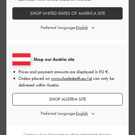
Stornierungen finden auf Geschenkkarten keine
Anwendung.
SHOP UNITED STATES OF AMERICA SITE
Über unsere Geschenkkarte
Wie Sie eine Geschenkkarte einlösen
Preferred Language:
Betrag der Geschenkkarte:
EU €
Shop our Austria site
EU €50
EU €100
EU €150
EU €200
EU €250
EU €300
Prices and payment amounts are displayed in
EU €
.
Orders placed on
www.charleskeith.eu/at
can only be
delivered within Austria.
Zustellungsdatum:
SHOP AUSTRIA SITE
Preferred Language:
Contact us
if you have questions about international shipping.