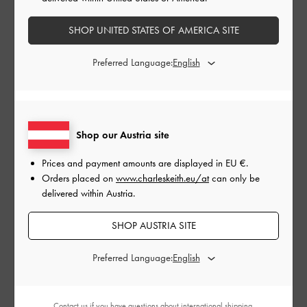
Stornierungen finden auf Geschenkkarten keine
Anwendung.
SHOP UNITED STATES OF AMERICA SITE
Über unsere Geschenkkarte
Wie Sie eine Geschenkkarte einlösen
Preferred Language:
Betrag der Geschenkkarte:
EU €
Shop our Austria site
EU €50
EU €100
EU €150
EU €200
EU €250
EU €300
Prices and payment amounts are displayed in
EU €
.
Orders placed on
www.charleskeith.eu/at
can only be
delivered within Austria.
Zustellungsdatum:
SHOP AUSTRIA SITE
Preferred Language:
Contact us
if you have questions about international shipping.