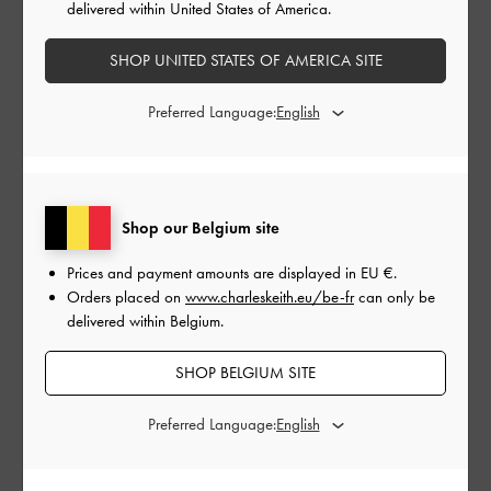
delivered within United States of America.
autorisée.
Les annulations ne s'appliquent pas aux cartes
cadeaux.
SHOP UNITED STATES OF AMERICA SITE
À propos des cartes-cadeaux
Preferred Language:
Comment utiliser une carte-cadeau
Montant de la carte-cadeau:
EU €
Shop our Belgium site
EU €50
EU €100
EU €150
Prices and payment amounts are displayed in
EU €
.
EU €200
EU €250
EU €300
Orders placed on
www.charleskeith.eu/be-fr
can only be
delivered within Belgium.
Date de livraison:
SHOP BELGIUM SITE
Preferred Language: