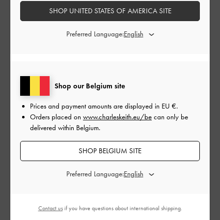
Annuleringen gelden niet voor cadeaubonnen.
SHOP UNITED STATES OF AMERICA SITE
Over cadeaukaarten
Hoe een cadeaukaart in te wisselen
Preferred Language:
Bedrag cadeaukaart:
EU €
Shop our Belgium site
EU €50
EU €100
EU €150
EU €200
EU €250
EU €300
Prices and payment amounts are displayed in
EU €
.
Orders placed on
www.charleskeith.eu/be
can only be
delivered within Belgium.
Leverdatum:
SHOP BELGIUM SITE
Preferred Language:
Contact us
if you have questions about international shipping.