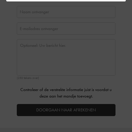
(250 tekens over)
Controleer of de verstrekte informatie juist is voordat u
deze aan het mandje toevoegt.
DOORGAAN NAAR AFREKENEN