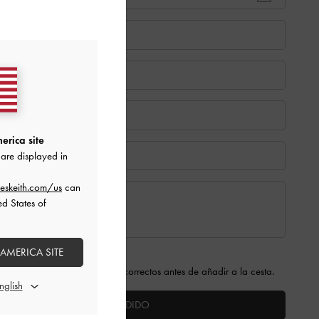
erica site
are displayed in
eskeith.com/us
can
ed States of
es)
 AMERICA SITE
que los datos ingresados son correctos antes de añadir a la cesta.
FINALIZAR PEDIDO