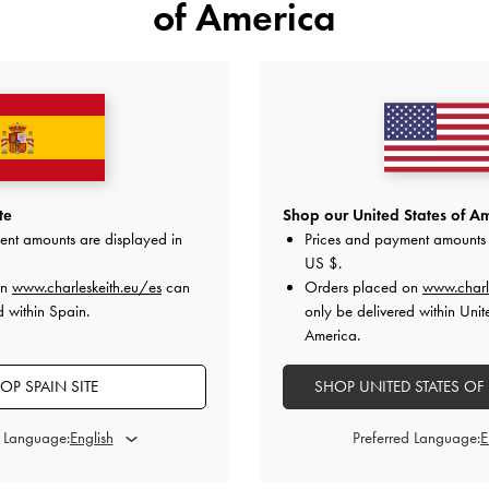
of America
te
Shop our United States of Am
ent amounts are displayed in
Prices and payment amounts 
US $
.
on
www.charleskeith.eu/es
can
Orders placed on
www.charl
d within Spain.
only be delivered within Unit
America.
n que se compró.
de la fecha de compra,
(250 caracteres restant
OP SPAIN SITE
SHOP UNITED STATES OF
ITH.COM/EU
.
Asegúrate de 
tinatario.
d Language:
Preferred Language:
reo electrónico del