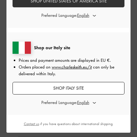
SHOP UNITED STATES OF AMERICA SITE
Informazioni sulla Gift Card
Come riscattare una Gift Card
Preferred Language:
Importo della Gift Card:
EU €
Shop our Italy site
EU €50
EU €100
EU €150
EU €200
EU €250
EU €300
Prices and payment amounts are displayed in
EU €
.
Orders placed on
www.charleskeith.eu/it
can only be
delivered within Italy.
Data di consegna:
SHOP ITALY SITE
Preferred Language:
Contact us
if you have questions about international shipping.