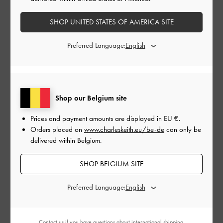
Stornierungen finden auf Geschenkkarten keine
Anwendung.
SHOP UNITED STATES OF AMERICA SITE
Über unsere Geschenkkarte
Wie Sie eine Geschenkkarte einlösen
Preferred Language:
Betrag der Geschenkkarte:
EU €
Shop our Belgium site
EU €50
EU €100
EU €150
EU €200
EU €250
EU €300
Prices and payment amounts are displayed in
EU €
.
Orders placed on
www.charleskeith.eu/be-de
can only be
delivered within Belgium.
Zustellungsdatum:
SHOP BELGIUM SITE
Preferred Language:
Contact us
if you have questions about international shipping.