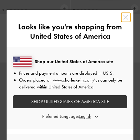
Looks like you're shopping from
Top Zip Small Wallet
-
Hafer
Keely Top Zip Small Wallet
-
United States of America
Dunkelbraun
€ 49.00
€ 49.00
Shop our United States of America site
Prices and payment amounts are displayed in
US $
.
Orders placed on
www.charleskeith.com/us
can only be
delivered within United States of America.
SHOP UNITED STATES OF AMERICA SITE
Preferred Language: