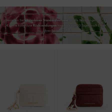
Genießen Sie
kostenlosen Standardversand
für alle Bestellungen ab 139
€ sowie kostenlose
Rücksendungen
innerhalb von 30 Tagen nach Erhalt
Ihrer Bestellung*