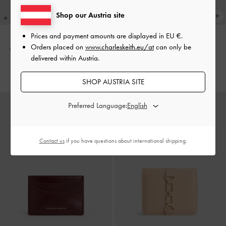
Shop our Austria site
Prices and payment amounts are displayed in
EU €
.
Orders placed on
www.charleskeith.eu/at
can only be
Top Zip Small Wallet
-
Schwarz
Sigrid Kartenhalter
-
Hellrosa
delivered within Austria.
€ 49.00
€ 29.00
SHOP AUSTRIA SITE
Preferred Language:
Contact us
if you have questions about international shipping.