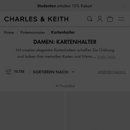
…
…
Studenten
erhalten 15% Rabatt
Studenten
erhalten 15% Rabatt
Home
Portemonnaies
Kartenhalter
DAMEN: KARTENHALTER
Mit unseren eleganten Kartenhaltern schaffen Sie Ordnung
und haben Ihre wertvollen Karten und Wertsachen immer
Mehr lesen
griffbereit. Da bargeldlose Zahlungen auf dem Vormarsch
sind, brauchen Sie oft nur noch einen praktischen
SORTIEREN NACH:
FILTER
ANSEHEN NACH 3
Kartenhalter an Ihrer Seite. Ob Sie ein Design mit
Druckknopf, Reißverschluss oben oder mehreren Fächern
41 Produkt(e)
bevorzugen, unsere Kartenhalter für Damen sind schlanke
und kompakte Stücke, die in jede Tasche passen, oder
sogar in Ihre Hosentasche, wenn Sie keine Tasche mit sich
tragen möchten.