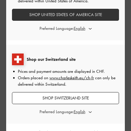
delivered within United States of America.
Les annulations ne s'appliquent pas aux cartes
cadeaux.
SHOP UNITED STATES OF AMERICA SITE
À propos des cartes-cadeaux
Preferred Language:
Comment utiliser une carte-cadeau
Montant de la carte-cadeau:
CHF
Shop our Switzerland site
CHF50
CHF100
CHF150
CHF200
Prices and payment amounts are displayed in
CHF
.
CHF250
CHF300
Orders placed on
www.charleskeith.eu/ch-fr
can only be
delivered within Switzerland.
Date de livraison:
SHOP SWITZERLAND SITE
Preferred Language: