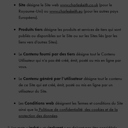
Site
désigne le Site web
www.charleskeith.co.uk
(pour le
Royaume-Uni) ou
www.charleskeith.eu
(pour les autres pays
Européens).
Produits tiers
désigne les produits et services de tiers qui sont
publiés ou disponibles sur le Site ou sur les Sites liés (par les
liens vers d’autres Sites).
Le
Contenu fourni par des tiers
désigne tout le Contenu
Utilisateur qui n’a pas été créé, émit, posté ou mis en ligne par
vous.
Le
Contenu généré par l’utilisateur
désigne tout le contenu
de ce Site qui est créé, émit, posté ou mis en ligne par un
utilisateur du Site.
Les
Conditions web
désignent les Termes et conditions du Site
ainsi que la
Politique de confidentialité, des cookies et de la
protection des données
.
Les mots «
inclut
» et «
incluant
» ne doivent pas être considérés