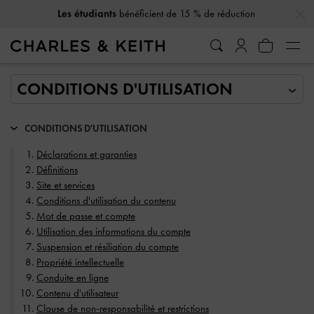
…
…
10 % de réduction
lorsque vous vous abonnez à notre newsletter*
CONDITIONS D'UTILISATION
Déclarations et garanties
Définitions
Site et services
Conditions d'utilisation du contenu
Mot de passe et compte
Utilisation des informations du compte
Suspension et résiliation du compte
Propriété intellectuelle
Conduite en ligne
Contenu d'utilisateur
Clause de non-responsabilité et restrictions