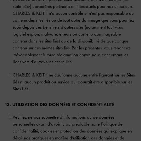
«Site liés») considérés pertinents et intéressants pour nos utilisateurs.
CHARLES & KEITH n’a aucun contrôle et n’est pas responsable du
contenu des sites liés ou de tout autre dommage que vous pourriez
subir depuis ces Liens vers d’autres sites (notamment tout virus,
logiciel espion, malware, erreurs ou contenu dommageable
contenu dans les sites liés) ou de la disponibilité de quelconque
contenu sur ces mêmes sites liés. Par les présentes, vous renoncez
irrévocablement à toute réclamation contre nous concernant les
Liens vers d’autres sites et site liés
CHARLES & KEITH ne cautionne aucune entité figurant sur les Sites
Liés ni aucun produit ou service qui pourrait être disponible sur les
Sites Liés.
13. UTILISATION DES DONNÉES ET CONFIDENTIALITÉ
Veuillez ne pas soumettre d’informations ou de données
personnelles avant d’avoir lu au préalable notre
Politique de
confidentialité, cookies et protection des données
qui explique en
détail nos pratiques en matière d’utilisation des données et de