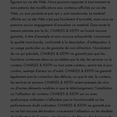
figurant sur ce site Web. Nous pouvons apporter à tout moment et
sans préavis des modifications aux contenus affichés sur ce site
Web, ou aux produits et prix qui y sont mentionnés. Le matériel
affiché sur ce site Web n’est pas forcément d’actualité, mais nous ne
prenons aucun engagement d’actualiser ce matériel. Dans toute la
mesure permise par la loi, CHARLES & KEITH ne fournit aucune
garantie, à titre d'exemple et sans aucune exhaustivité, concernant
la qualité marchande, conformité à la description, d’adéquation à
un usage particulier ou de garantie de non-infraction. Nonobstant
de ce qui précède, CHARLES & KEITH ne garantit pas que les
fonctions contenues dans ou accédées par le site, les services ou le
contenu CHARLES & KEITH ou tout autre contenu, seront mis à jour,
continu, exempt d’erreur ou d’oubli. CHARLES & KEITH ne garantit
également pas la correction des défauts, ou que le site, le contenu,
les services et serveurs CHARLES & KEITH soient exempts de virus
ou d’autres éléments nuisibles ni que le téléchargement, l’installation
ou l’utilisation du contenu CHARLES & KEITH sur ou avec
quelconque ordinateur n’affectera pas la fonctionnalité ou les
performances dudit ordinateur. CHARLES & KEITH ne garantit pas
ou ne fait aucune déclaration concernant l’utilisation ou les résultats
de l’utilisation du Contenu, des Services, du Site ou des Serveurs de