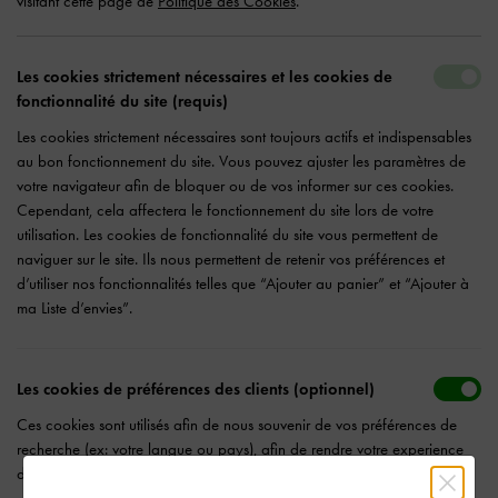
visitant cette page de
Politique des Cookies
.
Les cookies strictement nécessaires et les cookies de
fonctionnalité du site (requis)
Les cookies strictement nécessaires sont toujours actifs et indispensables
au bon fonctionnement du site. Vous pouvez ajuster les paramètres de
votre navigateur afin de bloquer ou de vos informer sur ces cookies.
Cependant, cela affectera le fonctionnement du site lors de votre
utilisation. Les cookies de fonctionnalité du site vous permettent de
naviguer sur le site. Ils nous permettent de retenir vos préférences et
d’utiliser nos fonctionnalités telles que “Ajouter au panier” et “Ajouter à
ma Liste d’envies”.
Les cookies de préférences des clients (optionnel)
Ces cookies sont utilisés afin de nous souvenir de vos préférences de
recherche (ex: votre langue ou pays), afin de rendre votre experience
d’achat aussi agréable et personnalisée que possible.