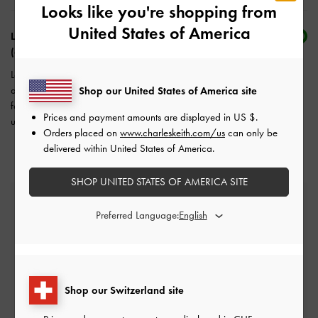
Looks like you're shopping from
United States of America
Les cookies d’analyse de site et cookies de ciblage
(optionnel)
Les cookies d’analyse de site nous permettent d’évaluer, mesurer et
analyser les performances de notre site web afin d’améliorer ses
Shop our United States of America site
fonctionnalités et votre expérience d’achat. Les cookies de ciblage sont
Prices and payment amounts are displayed in
US $
.
utilisés afin de vous diffuser des publicités sur mesure.
Orders placed on
www.charleskeith.com/us
can only be
delivered within United States of America.
SHOP UNITED STATES OF AMERICA SITE
Livraison standard gratuite
Preferred Language:
Sur toutes les commandes avec un montant
minimum*
Retours faciles
Dans les 30 jours suivant la commande
Shop our Switzerland site