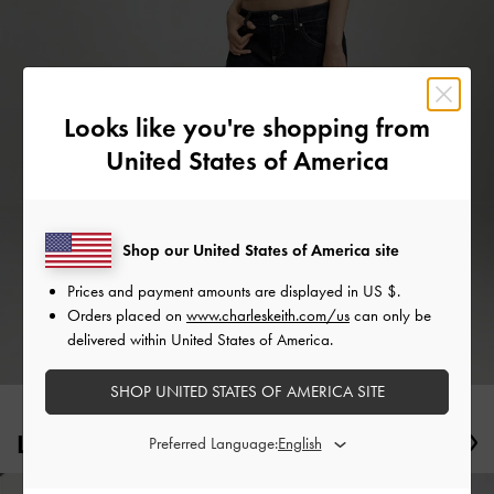
Looks like you're shopping from
United States of America
Shop our United States of America site
Prices and payment amounts are displayed in
US $
.
Orders placed on
www.charleskeith.com/us
can only be
delivered within United States of America.
SHOP UNITED STATES OF AMERICA SITE
Les chaussures à l'honneur
Previous
Ne
Preferred Language: