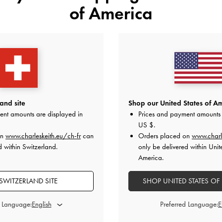
of America
and site
Shop our United States of Am
ent amounts are displayed in
Prices and payment amounts 
US $
.
on
www.charleskeith.eu/ch-fr
can
Orders placed on
www.charl
d within Switzerland.
only be delivered within Unit
 dans laquelle elle a
America.
(250 caractères restant
 la date d'achat, et
SWITZERLAND SITE
SHOP UNITED STATES OF
Veuillez vous 
LESKEITH.COM/EU
.
d Language:
Preferred Language:
inataire.
aire prévu, via son