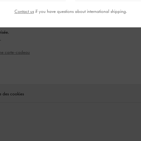
stré devront créer un
Contact us
if you have questions about international shipping.
e sur la page « Carte-
deau.
isée.
.
une carte-cadeau
ue des cookies