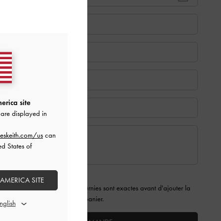
erica site
are displayed in
eskeith.com/us
can
ed States of
s)
 AMERICA SITE
assurer que les informations fournies sont exactes avant d'ajouter la
carte à votre panier.