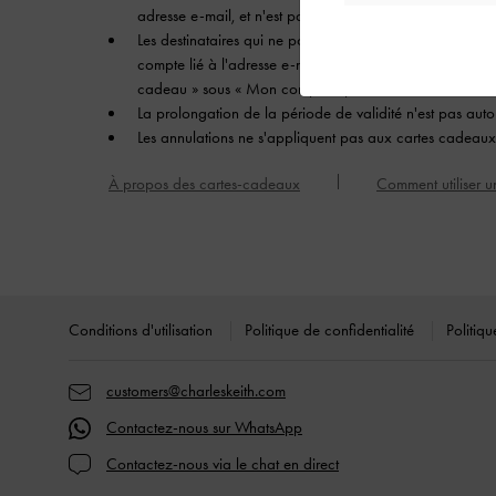
adresse e-mail, et n'est pas transférable.
Les destinataires qui ne possèdent pas de compte enregi
compte lié à l'adresse e-mail concernée et saisir le cod
cadeau » sous « Mon compte » pour utiliser la carte ca
La prolongation de la période de validité n'est pas autor
Les annulations ne s'appliquent pas aux cartes cadeaux
À propos des cartes-cadeaux
Comment utiliser 
Site footer
Conditions d'utilisation
Politique de confidentialité
Politiq
customers@charleskeith.com
Contactez-nous sur WhatsApp
Contactez-nous via le chat en direct