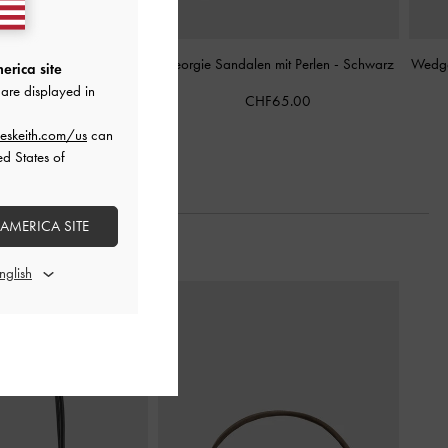
renner mit Kitten-Heel
-
Georgie Sandalen mit Perlen
-
Schwarz
Wedge
erica site
Schwarz
are displayed in
CHF65.00
CHF95.00
eskeith.com/us
can
ed States of
 AMERICA SITE