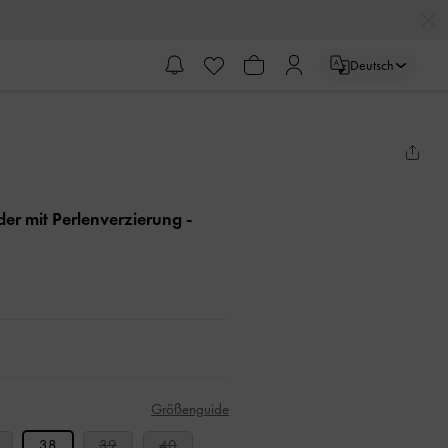
Deutsch
er mit Perlenverzierung
-
Größenguide
38
39
40