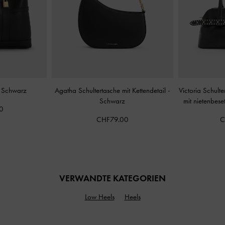
-
Schwarz
Agatha Schultertasche mit Kettendetail
-
Victoria Schulte
Schwarz
mit nietenbese
0
CHF79.00
C
VERWANDTE KATEGORIEN
Low Heels
Heels