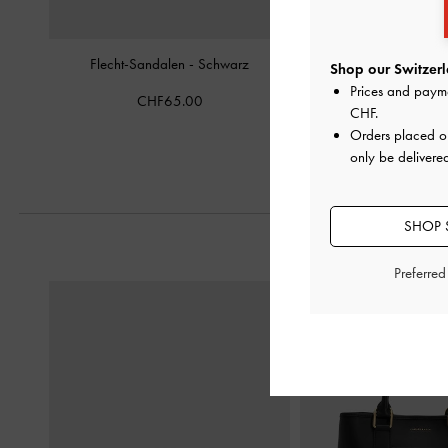
Flecht-Sandalen
-
Schwarz
Joan Flatform-Sandal
Shop our Switzerl
Schwarz
Prices and paym
CHF65.00
CHF
.
CHF109.
Orders placed 
only be delivered
SHOP 
Preferre