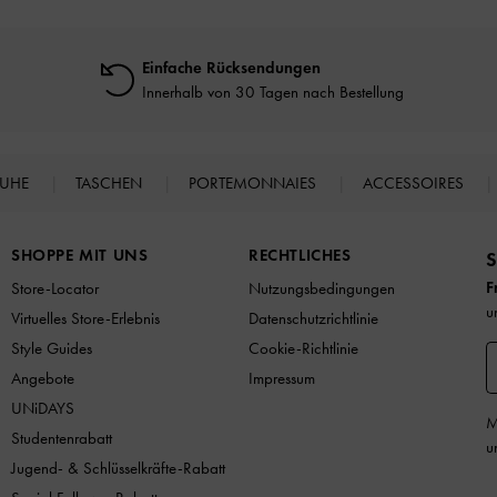
Einfache Rücksendungen
Innerhalb von 30 Tagen nach Bestellung
HUHE
TASCHEN
PORTEMONNAIES
ACCESSOIRES
SHOPPE MIT UNS
RECHTLICHES
S
F
Store-Locator
Nutzungsbedingungen
u
Virtuelles Store-Erlebnis
Datenschutzrichtlinie
Style Guides
Cookie-Richtlinie
Angebote
Impressum
UNiDAYS
M
Studentenrabatt
u
Jugend- & Schlüsselkräfte-Rabatt