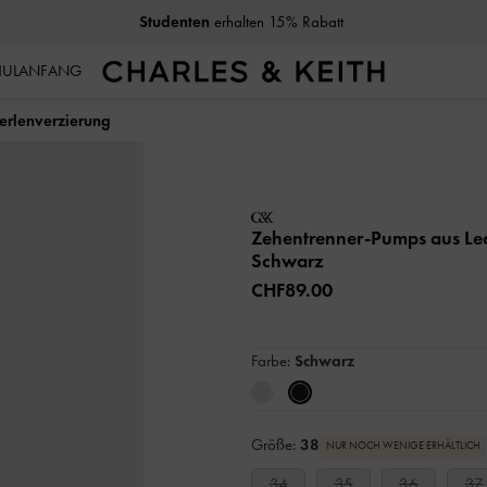
Studenten
erhalten 15% Rabatt
CHULANFANG
erlenverzierung
Zehentrenner-Pumps aus Led
Schwarz
CHF89.00
Farbe:
Schwarz
Größe:
38
NUR NOCH WENIGE ERHÄLTLICH
34
35
36
37