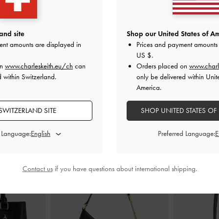
en aus Leder
-
Easley T-Bar Caged Sandals
-
Schwarz
Leder-Zehent
and site
Shop our United States of Am
ent amounts are displayed in
Prices and payment amounts 
CHF79.00
US $
.
00
on
www.charleskeith.eu/ch
can
Orders placed on
www.charl
 within Switzerland.
only be delivered within Unit
America.
SWITZERLAND SITE
SHOP UNITED STATES OF
STYLE IT WITH
d Language:
Preferred Language:
Contact us
if you have questions about international shipping.