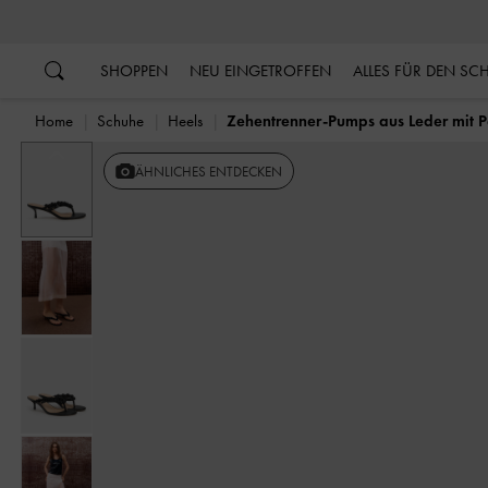
…
…
SHOPPEN
NEU EINGETROFFEN
ALLES FÜR DEN S
Home
Schuhe
Heels
Zehentrenner-Pumps aus Leder mit P
Vorherige
ÄHNLICHES ENTDECKEN