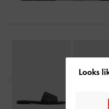
Nächste
Vorherige
Looks l