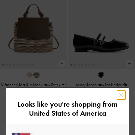
Mädchen Ida Rucksack aus Strick mit
Mary Janes aus Lackleder für
bunten Streifen
-
Multi Brown
Mädchen
-
Schwarzer Lack
CHF79.00
CHF55.00
Looks like you're shopping from
United States of America