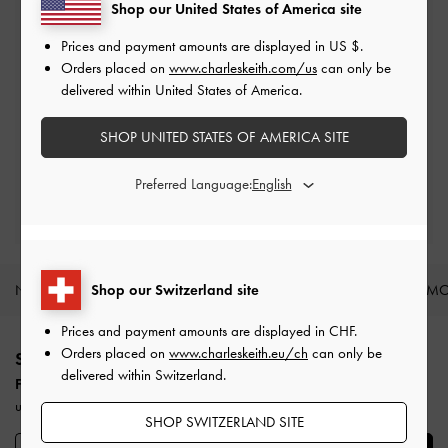
Shop our United States of America site
Kostenlose Standardlieferung
Für alle Bestellungen mit Mindestbestellwert*
Prices and payment amounts are displayed in
US $
.
Orders placed on
www.charleskeith.com/us
can only be
delivered within United States of America.
Einfache Rücksendungen
Innerhalb von 30 Tagen nach Bestellung
SHOP UNITED STATES OF AMERICA SITE
Qualifizieren Sie sich für eine Privileg-
Preferred Language:
Mitgliedschaft
Mindestausgabe von CHF250
NEU EINGETROFFEN
Shop our Switzerland site
SCHUHE
TASCHEN
PORTEM
Site footer
Prices and payment amounts are displayed in
CHF
.
Orders placed on
www.charleskeith.eu/ch
can only be
SEIEN SIE DIE ERSTE, DIE ES ERFÄHRT​
delivered within Switzerland.
Freuen Sie sich auf 10 % Rabatt
bei Ihrem ersten Einkauf, wenn Sie
unseren Newsletter abbonnieren.​
SHOP SWITZERLAND SITE