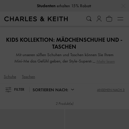
…
…
Studenten
erhalten 15% Rabatt
Studenten
erhalten 15% Rabatt
KIDS KOLLEKTION: MÄDCHENSCHUHE UND -
TASCHEN
Mit unseren süßen Schuhen und Taschen können Sie Ihrem
Mini-Me das Gefühl geben, der Style-Superstar zu sein, der
Mehr lesen
sie ist. Von süßen Mary-Jane-Ballerinas und stylischen High-
Top-Sneakers bis hin zu bezaubernden Rucksäcken und
Schuhe
Taschen
praktischen Crossbodys – mit unseren Designs wird Ihre
angehende Fashionista überall im Rampenlicht stehen.
SORTIEREN NACH:
FILTER
ANSEHEN NACH 3
2 Produkt(e)