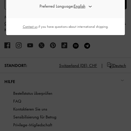
SUBSCRIBE
Preferred Language:
Mit der Anmeldung stimmen Sie den
allgemeinen
Geschäftsbedingungen
und
Datenschutzbestimmungen
von CHARLES &
Contact us
if you have questions about international shipping.
KEITH zu.
STANDORT:
Switzerland (DE),
CHF
Deutsch
HILFE
Bestellstatus überprüfen
FAQ
Kontaktieren Sie uns
Sensibilisierung für Betrug
Privilege-Migliedschaft