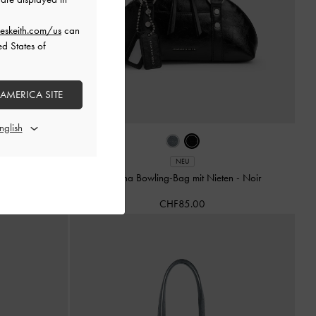
eskeith.com/us
can
ed States of
 AMERICA SITE
NEU
-
Smoky Blue
Tatiana Bowling-Bag mit Nieten
-
Noir
CHF85.00