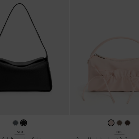
NEU
NEU
in Schultertasche
-
Schwarz
Reese Henkeltasche mit Raffung u