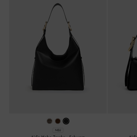
NEU
Aislin Hobo-Tasche
-
Schwarz
Aisl