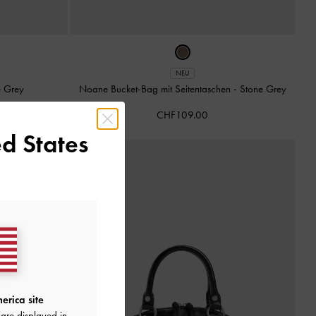
NEU
e Grey
Noane Bucket-Bag mit Seitentaschen
-
Stone Grey
CHF109.00
d States
erica site
are displayed in