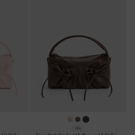
NEU
nd Schleifen
-
Reese Henkeltasche mit Raffung und Schleifen
-