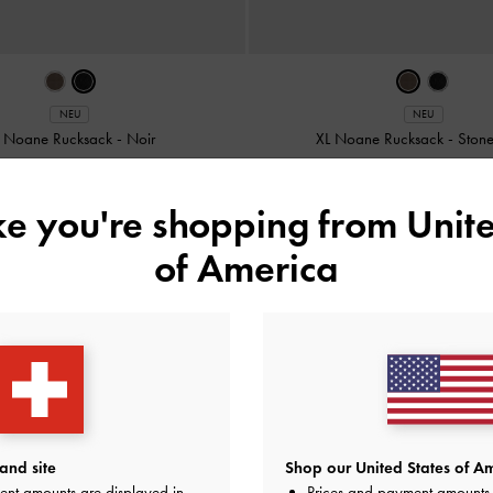
NEU
NEU
 Noane Rucksack
-
Noir
XL Noane Rucksack
-
Ston
CHF129.00
CHF139.00
ike you're shopping from
Unite
of America
and site
Shop our United States of Am
ent amounts are displayed in
Prices and payment amounts 