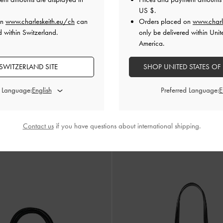
US $
.
on
www.charleskeith.eu/ch
can
Orders placed on
www.charl
d within Switzerland.
only be delivered within Unit
America.
SWITZERLAND SITE
SHOP UNITED STATES OF
d Language:
Preferred Language:
NEU
Tatiana Bowling-Bag mit Nieten
Contact us
if you have questions about international shipping.
CHF85.00