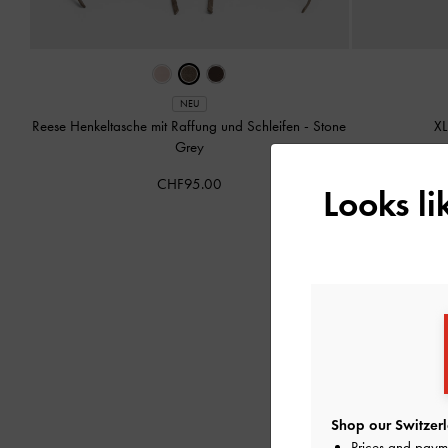
NEU
Reese Henkeltasche mit Raffung und Schleifen
-
Stone
XL
Grey
CHF95.00
Looks l
Shop our Switzerl
Prices and paym