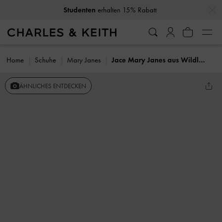
…
…
Studenten
erhalten 15% Rabatt
Home
Schuhe
Mary Janes
Jace Mary Janes aus Wildleder
ÄHNLICHES ENTDECKEN