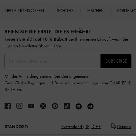
NEU EINGETROFFEN
SCHUHE
TASCHEN
PORTEM
Site footer
SEIEN SIE DIE ERSTE, DIE ES ERFÄHRT​
Freuen Sie sich auf 10 % Rabatt
bei Ihrem ersten Einkauf, wenn Sie
unseren Newsletter abbonnieren.​
SUBSCRIBE
Mit der Anmeldung stimmen Sie den
allgemeinen
Geschäftsbedingungen
und
Datenschutzbestimmungen
von CHARLES &
KEITH zu.
STANDORT:
Switzerland (DE),
CHF
Deutsch