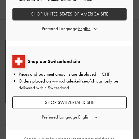
SHOP UNITED STATES OF AMERICA SITE
Preferred Language:
STYLE IT WITH
Shop our Switzerland site
Prices and payment amounts are displayed in
CHF
.
Orders placed on
www.charleskeith.eu/ch
can only be
delivered within Switzerland.
SHOP SWITZERLAND SITE
Kartenetui Carli aus
Preferred Language:
Metallic-Leder mit
mehreren Fächern
-
Silber
CHF35.00
Contact us
if you have questions about international shipping.