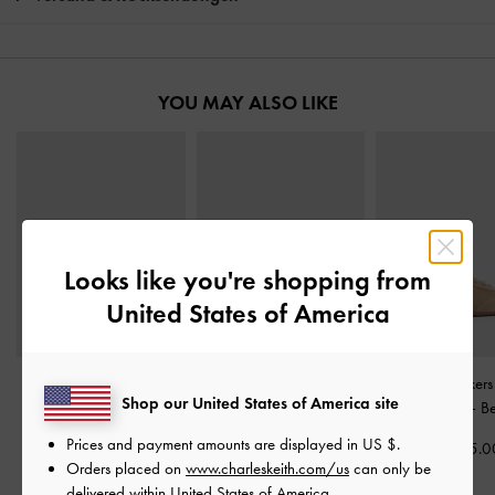
YOU MAY ALSO LIKE
Looks like you're shopping from
United States of America
Mary Jane Platform-
Platform-Sneaker aus
Jace Sneakers
Shop our United States of America site
Sneaker aus
Wildlederimitat
-
Beige
Wildleder
-
B
Wildlederimitat
-
Beige
Prices and payment amounts are displayed in
US $
.
CHF95.00
CHF105.0
Orders placed on
www.charleskeith.com/us
can only be
CHF95.00
delivered within United States of America.