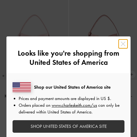
Looks like you're shopping from
United States of America
Shop our United States of America site
Kadee Mini-Tasche mit Rüschen
-
Kadee Mini-Tasche mit Rüschen
-
Prices and payment amounts are displayed in
US $
.
Cotton Candy Pink
Aura Pink
Orders placed on
www.charleskeith.com/us
can only be
delivered within United States of America.
CHF79.00
CHF79.00
CHF55.30
CHF55.30
SHOP UNITED STATES OF AMERICA SITE
30% Rabatt
30% Rabatt