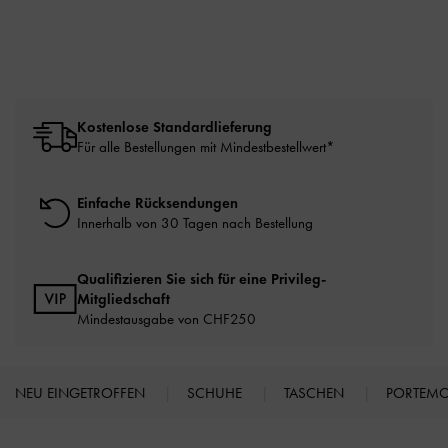
Kostenlose Standardlieferung
Für alle Bestellungen mit Mindestbestellwert*
Einfache Rücksendungen
Innerhalb von 30 Tagen nach Bestellung
Qualifizieren Sie sich für eine Privileg-
Mitgliedschaft
Mindestausgabe von CHF250
NEU EINGETROFFEN
SCHUHE
TASCHEN
PORTEM
Site footer