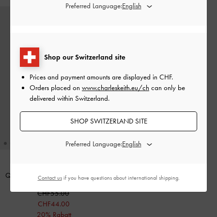
Preferred Language:
Shop our Switzerland site
Prices and payment amounts are displayed in
CHF
.
Orders placed on
www.charleskeith.eu/ch
can only be
delivered within Switzerland.
SHOP SWITZERLAND SITE
Preferred Language:
Quilted Mini Short Wallet
-
Flieder
Contact us
if you have questions about international shipping.
CHF55.00
CHF44.00
20% Rabatt