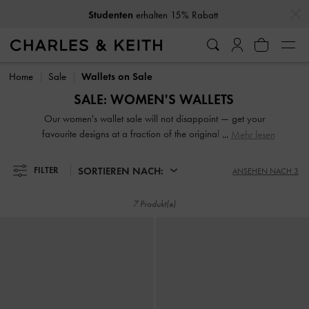
…
…
Studenten
erhalten 15% Rabatt
Kostenlose Standardlieferung
auf alles über CHF129
Studenten
erhalten 15% Rabatt
Home
Sale
Wallets on Sale
SALE: WOMEN'S WALLETS
Our women's wallet sale will not disappoint — get your
favourite designs at a fraction of the original price. From
Mehr lesen
small wallets and long wallets to coin purses and
cardholders, our selection has something for everyone.
SORTIEREN NACH:
FILTER
ANSEHEN NACH 3
7 Produkt(e)