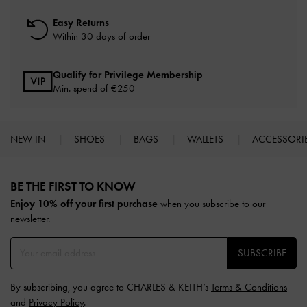
Easy Returns
Within 30 days of order
Qualify for Privilege Membership
Min. spend of
€250
NEW IN
SHOES
BAGS
WALLETS
ACCESSORI
Site footer
BE THE FIRST TO KNOW​
Enjoy 10% off your first purchase
when you subscribe to our
newsletter.
SUBSCRIBE
By subscribing, you agree to CHARLES & KEITH’s
Terms & Conditions
and
Privacy Policy
.