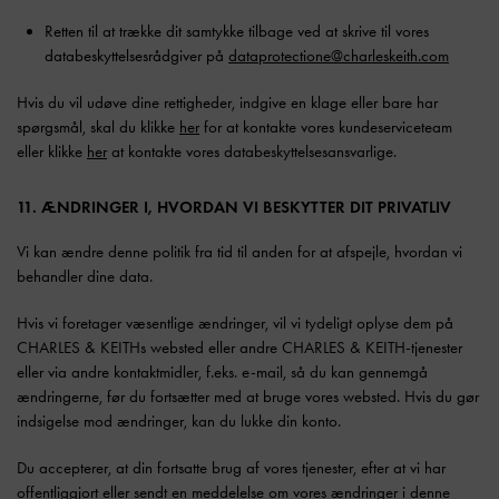
Retten til at trække dit samtykke tilbage ved at skrive til vores
databeskyttelsesrådgiver på
dataprotectione@charleskeith.com
Hvis du vil udøve dine rettigheder, indgive en klage eller bare har
spørgsmål, skal du klikke
her
for at kontakte vores kundeserviceteam
eller klikke
her
at kontakte vores databeskyttelsesansvarlige.
11. ÆNDRINGER I, HVORDAN VI BESKYTTER DIT PRIVATLIV
Vi kan ændre denne politik fra tid til anden for at afspejle, hvordan vi
behandler dine data.
Hvis vi foretager væsentlige ændringer, vil vi tydeligt oplyse dem på
CHARLES & KEITHs websted eller andre CHARLES & KEITH-tjenester
eller via andre kontaktmidler, f.eks. e-mail, så du kan gennemgå
ændringerne, før du fortsætter med at bruge vores websted. Hvis du gør
indsigelse mod ændringer, kan du lukke din konto.
Du accepterer, at din fortsatte brug af vores tjenester, efter at vi har
offentliggjort eller sendt en meddelelse om vores ændringer i denne