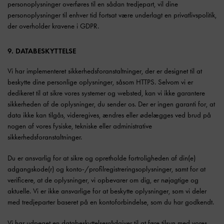
personoplysninger overføres til en sådan tredjepart, vil dine
personoplysninger til enhver tid fortsat være underlagt en privatlivspolitik,
der overholder kravene i GDPR.
9. DATABESKYTTELSE
Vi har implementeret sikkerhedsforanstaltninger, der er designet til at
beskytte dine personlige oplysninger, såsom HTTPS. Selvom vi er
dedikeret til at sikre vores systemer og websted, kan vi ikke garantere
sikkerheden af de oplysninger, du sender os. Der er ingen garanti for, at
data ikke kan tilgås, videregives, ændres eller ødelægges ved brud på
nogen af vores fysiske, tekniske eller administrative
sikkerhedsforanstaltninger.
Du er ansvarlig for at sikre og opretholde fortroligheden af din(e)
adgangskode(r) og konto-/profilregistreringsoplysninger, samt for at
verificere, at de oplysninger, vi opbevarer om dig, er nøjagtige og
aktuelle. Vi er ikke ansvarlige for at beskytte oplysninger, som vi deler
med tredjeparter baseret på en kontoforbindelse, som du har godkendt.
Vi har udpeget en databeskyttelsesrådgiver til at føre tilsyn med vores