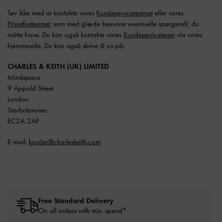
Tøv ikke med at kontakte vores
Kundeserviceteamet
eller vores
Privatlivsteamet
, som med glæde besvarer eventuelle spørgsmål, du
måtte have. Du kan også kontakte vores
Kundeserviceteam
via vores
hjemmeside. Du kan også skrive til os på:
CHARLES & KEITH (UK) LIMITED
Mindspace
9 Appold Street
London
Storbritannien
EC2A 2AP
E-mail:
kunder@charleskeith.com
Free Standard Delivery
On all orders with min. spend*