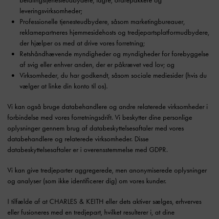
leveringsvirksomheder;
Professionelle tjenesteudbydere, såsom marketingbureauer,
reklamepartneres hjemmesidehosts og tredjepartsplatformudbydere,
der hjælper os med at drive vores forretning;
Retshåndhævende myndigheder og myndigheder for forebyggelse
af svig eller enhver anden, der er påkrævet ved lov; og
Virksomheder, du har godkendt, såsom sociale mediesider (hvis du
vælger at linke din konto til os).
Vi kan også bruge databehandlere og andre relaterede virksomheder i
forbindelse med vores forretningsdrift. Vi beskytter dine personlige
oplysninger gennem brug af databeskyttelsesaftaler med vores
databehandlere og relaterede virksomheder. Disse
databeskyttelsesaftaler er i overensstemmelse med GDPR.
Vi kan give tredjeparter aggregerede, men anonymiserede oplysninger
og analyser (som ikke identificerer dig) om vores kunder.
I tilfælde af at CHARLES & KEITH eller dets aktiver sælges, erhverves
eller fusioneres med en tredjepart, hvilket resulterer i, at dine