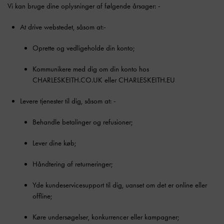
Vi kan bruge dine oplysninger af følgende årsager: -
At drive webstedet, såsom at:-
Oprette og vedligeholde din konto;
Kommunikere med dig om din konto hos
CHARLESKEITH.CO.UK eller CHARLESKEITH.EU
Levere tjenester til dig, såsom at: -
Behandle betalinger og refusioner;
Lever dine køb;
Håndtering af returneringer;
Yde kundeservicesupport til dig, uanset om det er online eller
offline;
Køre undersøgelser, konkurrencer eller kampagner;