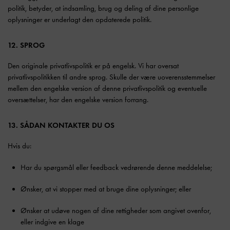
politik, betyder, at indsamling, brug og deling af dine personlige
oplysninger er underlagt den opdaterede politik.
12. SPROG
Den originale privatlivspolitik er på engelsk. Vi har oversat
privatlivspolitikken til andre sprog. Skulle der være uoverensstemmelser
mellem den engelske version af denne privatlivspolitik og eventuelle
oversættelser, har den engelske version forrang.
13. SÅDAN KONTAKTER DU OS
Hvis du:
Har du spørgsmål eller feedback vedrørende denne meddelelse;
Ønsker, at vi stopper med at bruge dine oplysninger; eller
Ønsker at udøve nogen af dine rettigheder som angivet ovenfor,
eller indgive en klage