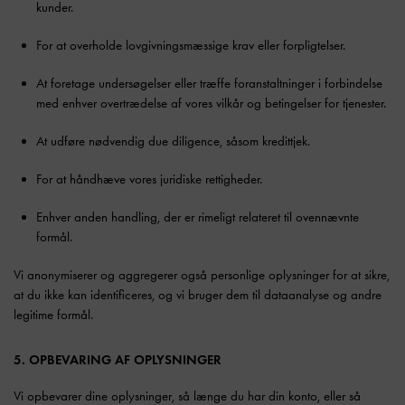
kunder.
For at overholde lovgivningsmæssige krav eller forpligtelser.
At foretage undersøgelser eller træffe foranstaltninger i forbindelse
med enhver overtrædelse af vores vilkår og betingelser for tjenester.
At udføre nødvendig due diligence, såsom kredittjek.
For at håndhæve vores juridiske rettigheder.
Enhver anden handling, der er rimeligt relateret til ovennævnte
formål.
Vi anonymiserer og aggregerer også personlige oplysninger for at sikre,
at du ikke kan identificeres, og vi bruger dem til dataanalyse og andre
legitime formål.
5. OPBEVARING AF OPLYSNINGER
Vi opbevarer dine oplysninger, så længe du har din konto, eller så