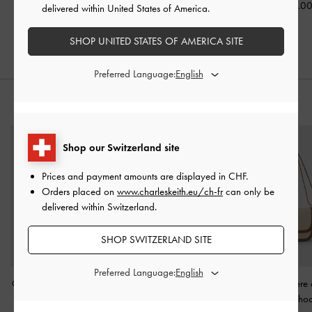
CHF65.00
CHF65.00
CHF69.0
delivered within United States of America.
SHOP UNITED STATES OF AMERICA SITE
Preferred Language:
STYLE IT WITH
Shop our Switzerland site
Prices and payment amounts are displayed in
CHF
.
Orders placed on
www.charleskeith.eu/ch-fr
can only be
delivered within Switzerland.
SHOP SWITZERLAND SITE
Preferred Language:
Grand sac hobo Bessie à
Sac cabas tissé Ivette
-
Sac bandoulière e
poches latérales
-
Chocolat
Charlot
-
Choc