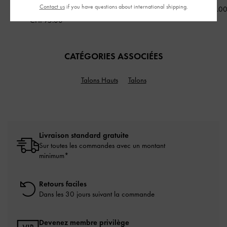
Distressed Tan
Contact us
if you have questions about international shipping.
CHF155.00
CHF85.0
CHF95.00
CATÉGORIES ASSOCIÉES
Talons Hauts
Talons
Livraison standard gratuite
Sur toutes les commandes avec un montant
minimum*
Retours faciles
Dans les 30 jours suivant la commande
Devenez membre privilège