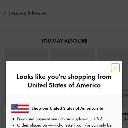
Livraison & Retours
YOU MAY ALSO LIKE
Looks like you're shopping from
United States of America
Shop our United States of America site
Escarpins slingback à
Mules à talons Lando en
Escarpins à nœu
Prices and payment amounts are displayed in
US $
.
boucle
-
Beige
suédine
-
Beige
Jane Kelis
-
B
Orders placed on
www.charleskeith.com/us
can only be