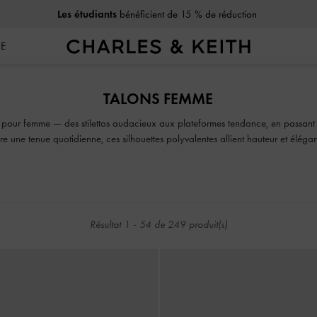
Les étudiants
bénéficient de 15 % de réduction
SE
Les étudiants
bénéficient de 15 % de réduction
TALONS FEMME
s pour femme — des stilettos audacieux aux plateformes tendance, en passant 
ire une tenue quotidienne, ces silhouettes polyvalentes allient hauteur et élé
nos chaussures à talons hauts sont faites pour attirer tous les regards.
Résultat
1
-
54
de
249
produit(s)