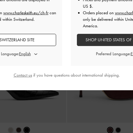
US $
.
on
www.charleskeith.eu/ch-fr
can
Orders placed on
www.charl
d within Switzerland.
only be delivered within Unit
America.
SWITZERLAND SITE
SHOP UNITED STATES OF
d Language:
Preferred Language:
Contact us
if you have questions about international shipping.