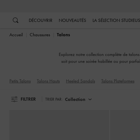
…
…
DÉCOUVRIR
NOUVEAUTÉS
LA SÉLECTION STUDIEU
Accueil
Chaussures
Talons
Explorez notre collection complète de talon
soit pour une soirée habillée ou pour parfa
Petits Talons
Talons Hauts
Heeled Sandals
Talons Plateformes
FILTRER
Collection
TRIER PAR: