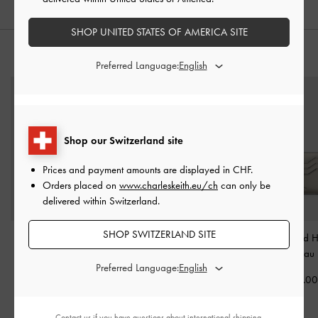
SHOP UNITED STATES OF AMERICA SITE
STYLE IT WITH
Preferred Language:
Shop our Switzerland site
Prices and payment amounts are displayed in
CHF
.
Orders placed on
www.charleskeith.eu/ch
can only be
delivered within Switzerland.
SHOP SWITZERLAND SITE
Beryl Bucket Bag aus
Große Bessie Hobo-Bag
Multi-Slot Card 
recyceltem Leder mit
mit Seitentaschen
-
Zinngrau
Preferred Language:
Doppelgriff und Gürtel
-
Distressed Tan
CHF19.0
Schwarz
CHF95.00
CHF99.00
Contact us
if you have questions about international shipping.