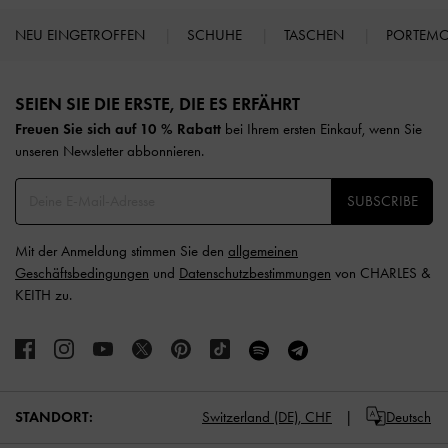
NEU EINGETROFFEN
SCHUHE
TASCHEN
PORTEM
Site footer
SEIEN SIE DIE ERSTE, DIE ES ERFÄHRT​
Freuen Sie sich auf 10 % Rabatt
bei Ihrem ersten Einkauf, wenn Sie
unseren Newsletter abbonnieren.​
SUBSCRIBE
Mit der Anmeldung stimmen Sie den
allgemeinen
Geschäftsbedingungen
und
Datenschutzbestimmungen
von CHARLES &
KEITH zu.
STANDORT:
Switzerland (DE),
CHF
Deutsch