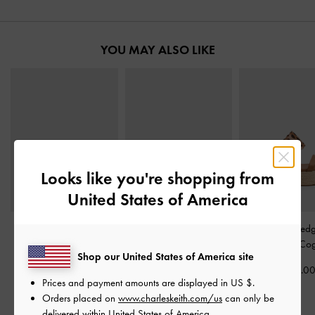
YOU MAY ALSO LIKE
Looks like you're shopping from
United States of America
Adema Metallic-Leder-
Zehentrenner-Sandalen
Espadrille-Wedg
Riemchen-Sandalen
-
mit Metallic-Akzenten
-
Cut-Outs
-
Co
Shop our United States of America site
Gold
Gold
CHF85.0
Prices and payment amounts are displayed in
US $
.
CHF85.00
CHF65.00
Orders placed on
www.charleskeith.com/us
can only be
delivered within United States of America.