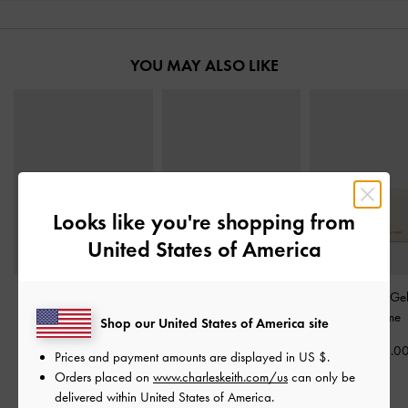
YOU MAY ALSO LIKE
Looks like you're shopping from
United States of America
Cleo Quilted Card
Basic Square Wallet
-
Scottie Kleine Ge
Holder
-
Elfenbein
Elfenbein
-
Crème
Shop our United States of America site
CHF35.00
CHF49.00
CHF55.0
Prices and payment amounts are displayed in
US $
.
Orders placed on
www.charleskeith.com/us
can only be
delivered within United States of America.