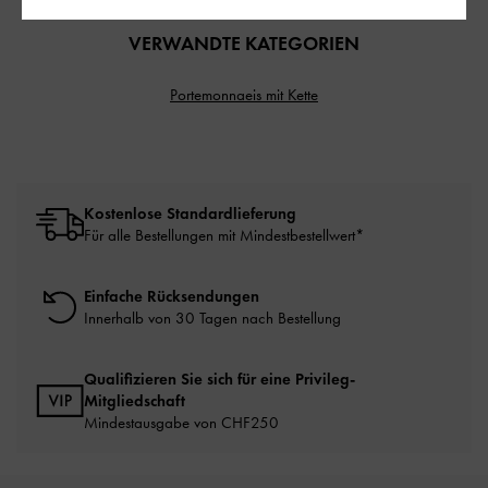
VERWANDTE KATEGORIEN
Portemonnaeis mit Kette
Kostenlose Standardlieferung
Für alle Bestellungen mit Mindestbestellwert*
Einfache Rücksendungen
Innerhalb von 30 Tagen nach Bestellung
Qualifizieren Sie sich für eine Privileg-
Mitgliedschaft
Mindestausgabe von CHF250