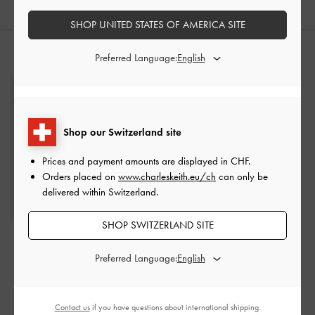
SHOP UNITED STATES OF AMERICA SITE
STYLE IT WITH
Preferred Language:
Shop our Switzerland site
Prices and payment amounts are displayed in
CHF
.
Orders placed on
www.charleskeith.eu/ch
can only be
delivered within Switzerland.
SHOP SWITZERLAND SITE
Pantoletten mit Ziernaht
und Schnalle in
Preferred Language:
Wildlederoptik
-
Blau
CHF69.00
Contact us
if you have questions about international shipping.