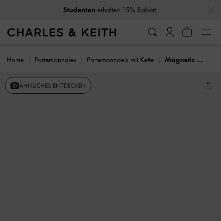
…
…
Studenten
erhalten 15% Rabatt
Home
Portemonnaies
Portemonnaeis mit Kette
Magnetic Front Flap Long Wallet
ÄHNLICHES ENTDECKEN