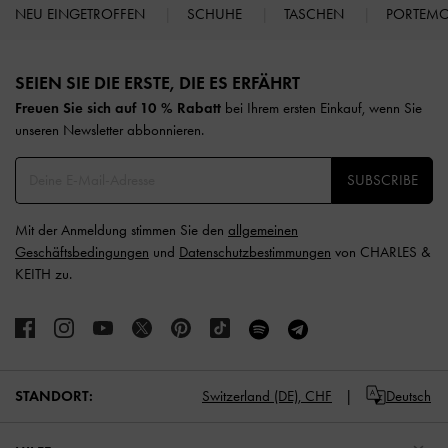
NEU EINGETROFFEN
SCHUHE
TASCHEN
PORTEM
Site footer
SEIEN SIE DIE ERSTE, DIE ES ERFÄHRT​
Freuen Sie sich auf 10 % Rabatt
bei Ihrem ersten Einkauf, wenn Sie
unseren Newsletter abbonnieren.​
SUBSCRIBE
Mit der Anmeldung stimmen Sie den
allgemeinen
Geschäftsbedingungen
und
Datenschutzbestimmungen
von CHARLES &
KEITH zu.
STANDORT:
Switzerland (DE),
CHF
Deutsch