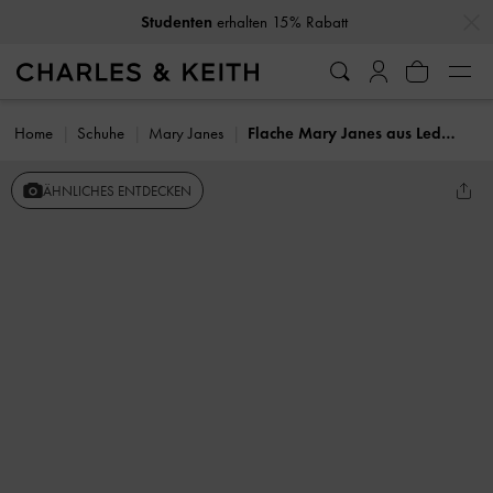
…
…
Studenten
erhalten 15% Rabatt
Home
Schuhe
Mary Janes
Flache Mary Janes aus Leder und Mesh mit Perlen
ÄHNLICHES ENTDECKEN