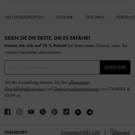
NEU EINGETROFFEN
SCHUHE
TASCHEN
PORTEM
Site footer
SEIEN SIE DIE ERSTE, DIE ES ERFÄHRT​
Freuen Sie sich auf 10 % Rabatt
bei Ihrem ersten Einkauf, wenn Sie
unseren Newsletter abbonnieren.​
SUBSCRIBE
Mit der Anmeldung stimmen Sie den
allgemeinen
Geschäftsbedingungen
und
Datenschutzbestimmungen
von CHARLES &
KEITH zu.
STANDORT:
Switzerland (DE),
CHF
Deutsch