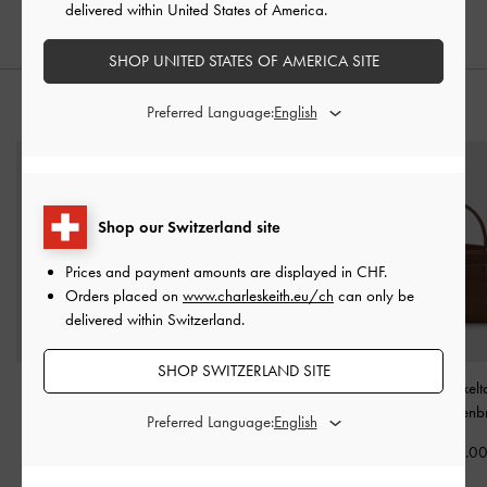
delivered within United States of America.
SHOP UNITED STATES OF AMERICA SITE
STYLE IT WITH
Preferred Language:
Shop our Switzerland site
Prices and payment amounts are displayed in
CHF
.
Orders placed on
www.charleskeith.eu/ch
can only be
delivered within Switzerland.
SHOP SWITZERLAND SITE
Aubrielle Handtasche im
Mirabelle strukturierte
Aubrielle Henkel
Kroko-Look mit
Handtasche mit Griffen
-
Schokoladenb
Preferred Language:
metallischer Schnalle
-
Elfenbein
CHF85.0
Elfenbein
CHF125.00