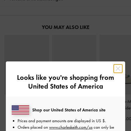
YOU MAY ALSO LIKE
Looks like you're shopping from
United States of America
Flecht-Sandalen
-
Gabine Ledersandalen mit
Georgie Leinen-Mu
Kreideweiß
Schnalle
-
Kreideweiß
Perlen
-
Kreide
Shop our United States of America site
CHF65.00
CHF119.00
CHF65.0
Prices and payment amounts are displayed in
US $
.
Orders placed on
www.charleskeith.com/us
can only be