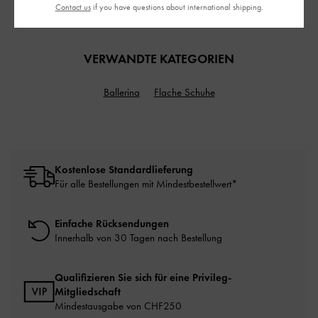
Contact us
if you have questions about international shipping.
CHF95.00
VERWANDTE KATEGORIEN
Ballerina
Flache Schuhe
Kostenlose Standardlieferung
Für alle Bestellungen mit Mindestbestellwert*
Einfache Rücksendungen
Innerhalb von 30 Tagen nach Bestellung
Qualifizieren Sie sich für eine Privileg-
Mitgliedschaft
Mindestausgabe von CHF250