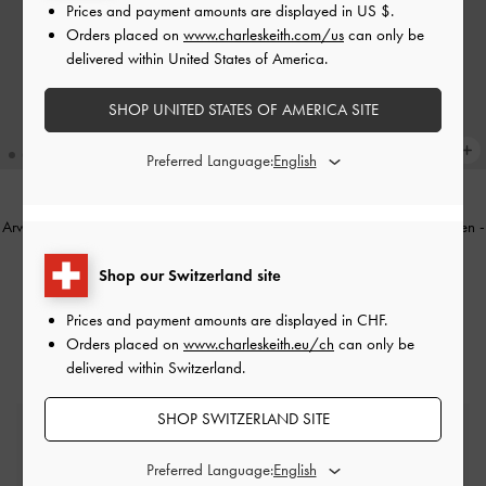
Prices and payment amounts are displayed in
US $
.
Orders placed on
www.charleskeith.com/us
can only be
delivered within United States of America.
SHOP UNITED STATES OF AMERICA SITE
Preferred Language:
Arwen Kosmetiktasche in Kroko-Optik
Arwen Kosmetiktasche mit Griff oben
-
mit oberem Griff
-
Schwarz
Pflaume
Shop our Switzerland site
CHF79.00
CHF75.00
Prices and payment amounts are displayed in
CHF
.
Orders placed on
www.charleskeith.eu/ch
can only be
delivered within Switzerland.
SHOP SWITZERLAND SITE
Kostenlose Standardlieferung
Für alle Bestellungen mit Mindestbestellwert*
Preferred Language: