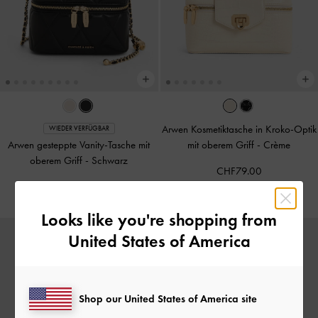
Arwen Kosmetiktasche in Kroko-Optik
WIEDER VERFÜGBAR
Arwen gesteppte Vanity-Tasche mit
mit oberem Griff
-
Crème
oberem Griff
-
Schwarz
CHF79.00
CHF85.00
Looks like you're shopping from
United States of America
Shop our United States of America site