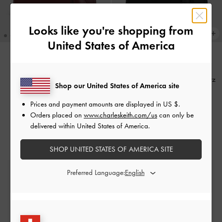
Looks like you're shopping from
United States of America
WIEDER VERFÜGBAR
WIEDER VERFÜGBAR
Mini Kerry Tragetasche
-
Mini Kerry Tragetasche
-
Schwarz
Shop our United States of America site
Maulbeerpflaume
CHF95.00
Prices and payment amounts are displayed in
US $
.
CHF95.00
Orders placed on
www.charleskeith.com/us
can only be
delivered within United States of America.
SHOP UNITED STATES OF AMERICA SITE
Preferred Language:
Kostenlose Standardlieferung
Für alle Bestellungen mit Mindestbestellwert*
Einfache Rücksendungen
Innerhalb von 30 Tagen nach Bestellung