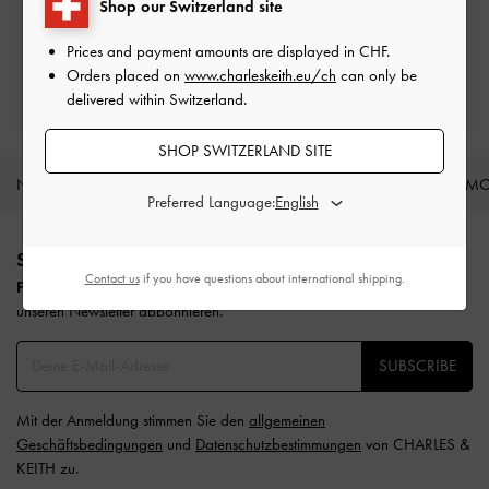
Shop our Switzerland site
Prices and payment amounts are displayed in
CHF
.
Qualifizieren Sie sich für eine Privileg-
Orders placed on
www.charleskeith.eu/ch
can only be
Mitgliedschaft
delivered within Switzerland.
Mindestausgabe von CHF250
SHOP SWITZERLAND SITE
NEU EINGETROFFEN
SCHUHE
TASCHEN
PORTEM
Preferred Language:
Site footer
SEIEN SIE DIE ERSTE, DIE ES ERFÄHRT​
Contact us
if you have questions about international shipping.
Freuen Sie sich auf 10 % Rabatt
bei Ihrem ersten Einkauf, wenn Sie
unseren Newsletter abbonnieren.​
SUBSCRIBE
Mit der Anmeldung stimmen Sie den
allgemeinen
Geschäftsbedingungen
und
Datenschutzbestimmungen
von CHARLES &
KEITH zu.