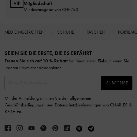
Mitgliedschaft
Mindestausgabe von CHF250
NEU EINGETROFFEN
SCHUHE
TASCHEN
PORTEM
Site footer
SEIEN SIE DIE ERSTE, DIE ES ERFÄHRT​
Freuen Sie sich auf 10 % Rabatt
bei Ihrem ersten Einkauf, wenn Sie
unseren Newsletter abbonnieren.​
SUBSCRIBE
Mit der Anmeldung stimmen Sie den
allgemeinen
Geschäftsbedingungen
und
Datenschutzbestimmungen
von CHARLES &
KEITH zu.