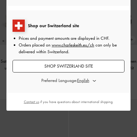
Shop our Switzerland site
Prices and payment amounts are displayed in
CHF
.
Orders placed on
www.charleskeith.eu/ch
can only be
delivered within Switzerland.
Satin-Sandalen mit Crossover-Riemen
Satin-Sandalen mit Crossover-Riemen
SHOP SWITZERLAND SITE
und Blumenstickerei
-
Kreideweiß
und Blumenstickerei
-
Schwarz Mit
Textur
CHF69.00
Preferred Language:
CHF69.00
Contact us
if you have questions about international shipping.