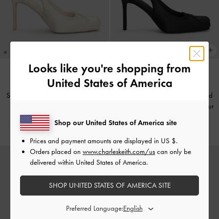
Looks like you're shopping from
United States of America
WIEDER VERFÜGBAR
WIEDER VERFÜGBAR
Satin-Slingpumps mit Raffung und
Satin-Slingpumps mit Raffung und
Stilettoabsatz
-
Kreideweiß
Stilettoabsatz
-
Schwarz Mit Textur
Shop our United States of America site
CHF69.00
CHF69.00
Prices and payment amounts are displayed in
US $
.
Orders placed on
www.charleskeith.com/us
can only be
delivered within United States of America.
SHOP UNITED STATES OF AMERICA SITE
Preferred Language: