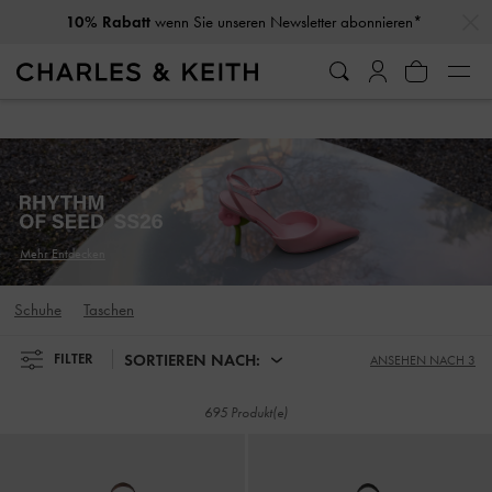
…
…
10% Rabatt
wenn Sie unseren Newsletter abonnieren*
10% Rabatt
wenn Sie unseren Newsletter abonnieren*
Mehr Entdecken
Schuhe
Taschen
SORTIEREN NACH:
FILTER
ANSEHEN NACH 3
695 Produkt(e)