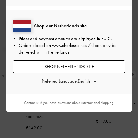
Shop our Netherlands site
Prices and payment amounts are displayed in
EU €
.
Orders placed on
www.charleskeith.eu/nl
can only be
delivered within Netherlands.
SHOP NETHERLANDS SITE
Preferred Language:
NIEUW
NIEUW
Cadeauset: Schoudertas met
Mini Lillith Tote Bag met Trekkoord
-
Contact us
if you have questions about international shipping.
bloemenketting en sieradenset
-
Zwart
Zachtroze
€119.00
€149.00