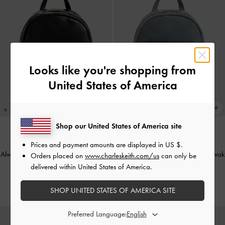
Looks like you're shopping from
United States of America
Shop our United States of America site
NIEUW
NIEUW
Prices and payment amounts are displayed in
US $
.
Alva gewatteerde rugzak met voorvak
Alva gewatteerde rugzak met voorvak
Orders placed on
www.charleskeith.com/us
can only be
-
Zwart
-
Smoky Blue
delivered within United States of America.
€119.00
€129.00
SHOP UNITED STATES OF AMERICA SITE
Preferred Language: