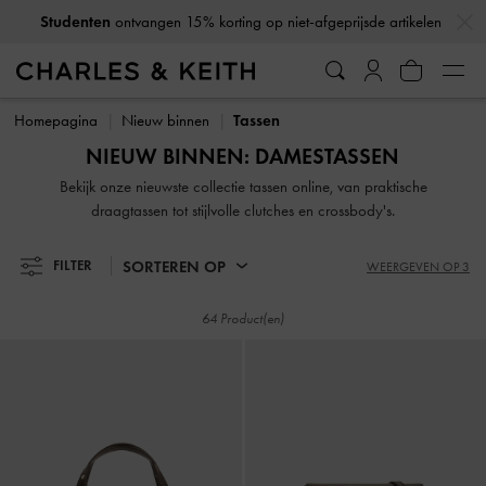
…
…
Studenten
ontvangen 15% korting op niet-afgeprijsde artikelen
Studenten
ontvangen 15% korting op niet-afgeprijsde artikelen
Homepagina
Nieuw binnen
Tassen
NIEUW BINNEN: DAMESTASSEN
Bekijk onze nieuwste collectie tassen online, van praktische
draagtassen tot stijlvolle clutches en crossbody's.
SORTEREN OP
FILTER
WEERGEVEN OP 3
64 Product(en)