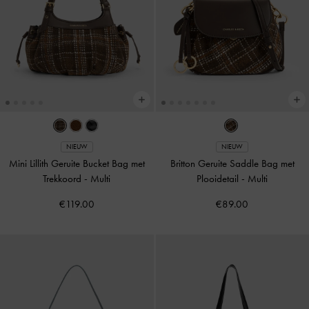
NIEUW
NIEUW
Mini Lillith Geruite Bucket Bag met
Britton Geruite Saddle Bag met
Trekkoord
-
Multi
Plooidetail
-
Multi
€119.00
€89.00