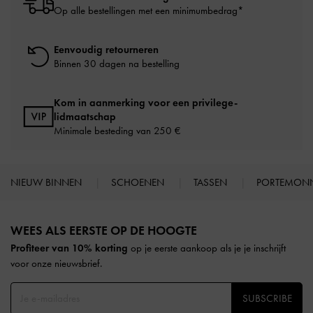
Op alle bestellingen met een minimumbedrag*
Eenvoudig retourneren
Binnen 30 dagen na bestelling
Kom in aanmerking voor een privilege-
lidmaatschap
Minimale besteding van 250 €
NIEUW BINNEN
SCHOENEN
TASSEN
PORTEMON
Site footer
WEES ALS EERSTE OP DE HOOGTE​​
Profiteer van 10% korting
op je eerste aankoop als je je inschrijft
voor onze nieuwsbrief.
SUBSCRIBE