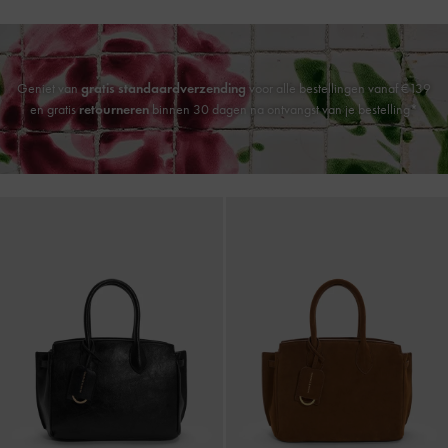
Geniet van
gratis standaardverzending
voor alle bestellingen vanaf €139
en gratis
retourneren
binnen 30 dagen na ontvangst van je bestelling*