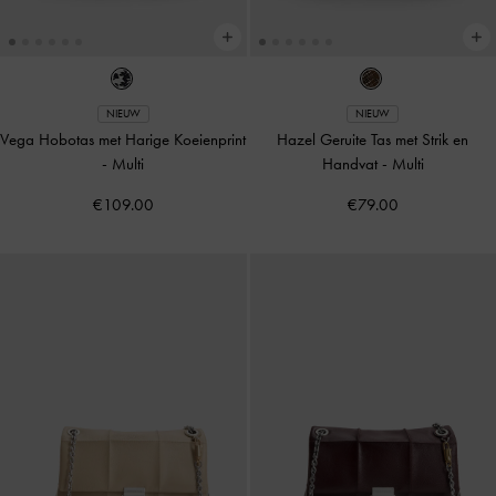
NIEUW
NIEUW
Vega Hobotas met Harige Koeienprint
Hazel Geruite Tas met Strik en
-
Multi
Handvat
-
Multi
€109.00
€79.00