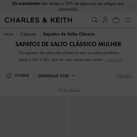
…
…
Os estudantes
têm direito a 15% de desconto em artigos sem
Receba
10% de desconto
ao assinar nossa newsletter*
promoção
Receba
10% de desconto
ao assinar nossa newsletter*
Início
Calçado
Sapatos de Salto Clássico
SAPATOS DE SALTO CLÁSSICO MULHER
Os sapatos de salto alto clássicos são os saltos perfeitos
para o dia a dia, que irá usar vezes sem conta. Um par
Ler mais
clássico de sapatos de salto alto pretos com biqueira
pontiaguda dá um toque final poderoso numa sala de
ORDENAR POR
FILTRAR
VISTA DE 3
reuniões. Nos dias em que está constantemente em
movimento, opte por saltos em bloco confortáveis que
173 Produto(s)
sejam simultaneamente robustos e elegantes. Se procura um
par de sapatos de festa que deem nas vistas, os nossos
sapatos de plataforma em verniz brilhante vão ajudá-la a
brilhar.