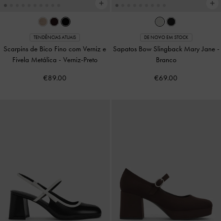
TENDÊNCIAS ATUAIS
DE NOVO EM STOCK
Scarpins de Bico Fino com Verniz e
Sapatos Bow Slingback Mary Jane
-
Fivela Metálica
-
Verniz-Preto
Branco
€89.00
€69.00