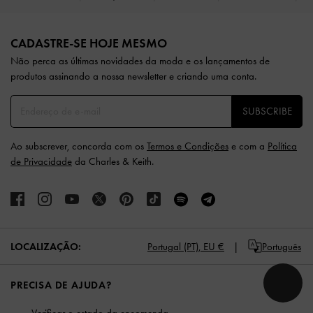
Site footer
CADASTRE-SE HOJE MESMO
Não perca as últimas novidades da moda e os lançamentos de
produtos assinando a nossa newsletter e criando uma conta.
SUBSCRIBE
Ao subscrever, concorda com os
Termos e Condições
e com a
Política
de Privacidade
da Charles & Keith.
LOCALIZAÇÃO:
Portugal (PT),
EU €
Português
PRECISA DE AJUDA?