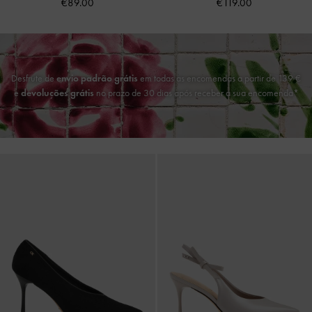
€89.00
€119.00
Desfrute de
envio padrão grátis
em todas as encomendas a partir de 139 €
e
devoluções grátis
no prazo de 30 dias após receber a sua encomenda*