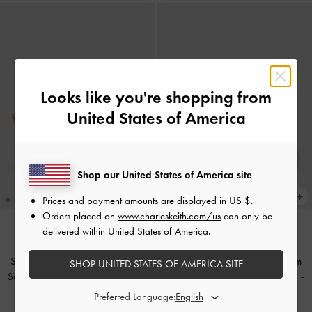
Looks like you're shopping from
United States of America
Shop our United States of America site
Prices and payment amounts are displayed in
US $
.
Orders placed on
www.charleskeith.com/us
can only be
delivered within United States of America.
DE NOVO EM STOCK
DE NOVO EM STOCK
Scarpin Slingback de Cetim com
Scarpin Slingback de Cetim com
SHOP UNITED STATES OF AMERICA SITE
Salto Agulha e Detalhe Franzido
-
Salto Agulha e Detalhe Franzido
-
Nude
Giz
Preferred Language: