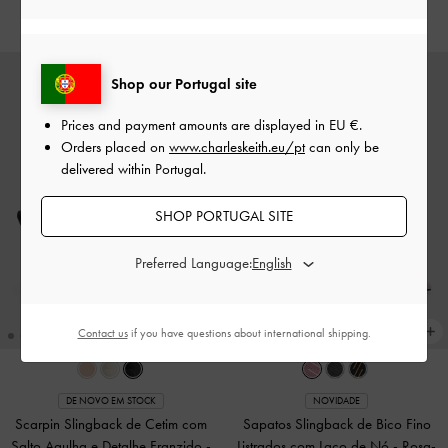
€79.00
€79.00
Shop our Portugal site
Prices and payment amounts are displayed in
EU €
.
Orders placed on
www.charleskeith.eu/pt
can only be
delivered within Portugal.
SHOP PORTUGAL SITE
Preferred Language:
Contact us
if you have questions about international shipping.
DE NOVO EM STOCK
NOVIDADE
Scarpin Slingback de Cetim com
Sapatos Slingback de Bico Fino
Salto Agulha e Detalhe Franzido
-
Listrados com Laço de Nó
-
Rosa-