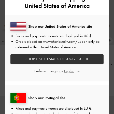
United States of America
Shop our United States of America site
Prices and payment amounts are displayed in
US $
.
Orders placed on
www.charleskeith.com/us
can only be
delivered within United States of America.
Tênis Slip-On em Camurça com
NOVIDADE
SHOP UNITED STATES OF AMERICA SITE
Tramado
-
Bege
Ténis abertos atrás com atacadores
estampados e malha metálica
-
Preferred Language:
€99.00
Prateado
€79.00
Shop our Portugal site
Prices and payment amounts are displayed in
EU €
.
Orders placed on
www.charleskeith.eu/pt
can only be