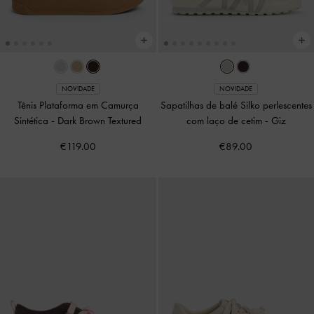
NOVIDADE
NOVIDADE
Tênis Plataforma em Camurça
Sapatilhas de balé Silko perlescentes
Sintética
-
Dark Brown Textured
com laço de cetim
-
Giz
€119.00
€89.00