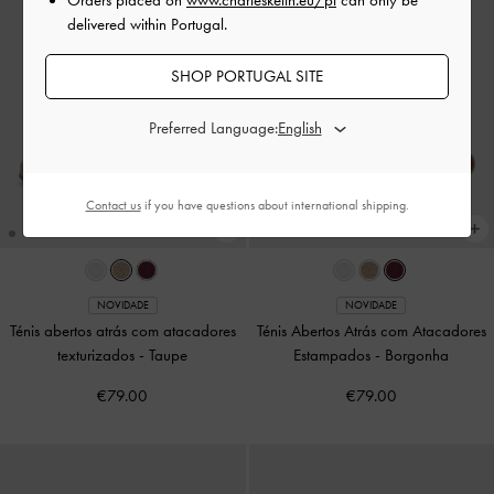
delivered within Portugal.
SHOP PORTUGAL SITE
Preferred Language:
Contact us
if you have questions about international shipping.
NOVIDADE
NOVIDADE
Ténis abertos atrás com atacadores
Ténis Abertos Atrás com Atacadores
texturizados
-
Taupe
Estampados
-
Borgonha
€79.00
€79.00