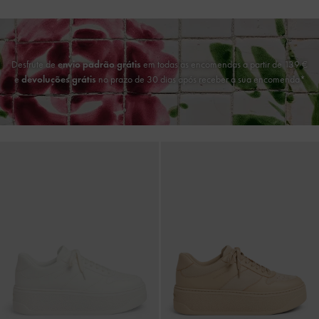
Desfrute de
envio padrão grátis
em todas as encomendas a partir de 139 €
e
devoluções grátis
no prazo de 30 dias após receber a sua encomenda*