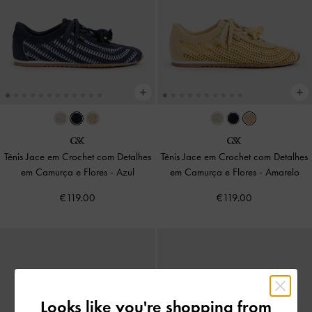
Tênis Jace em Crochet com Detalhes
Tênis Jace em Crochet com Detalhes
em Camurça e Flores
-
Azul
em Camurça e Flores
-
Amarelo
€119.00
€119.00
Looks like you're shopping from