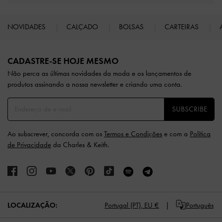
NOVIDADES
CALÇADO
BOLSAS
CARTEIRAS
Site footer
CADASTRE-SE HOJE MESMO
Não perca as últimas novidades da moda e os lançamentos de
produtos assinando a nossa newsletter e criando uma conta.
SUBSCRIBE
Ao subscrever, concorda com os
Termos e Condições
e com a
Política
de Privacidade
da Charles & Keith.
LOCALIZAÇÃO:
Portugal (PT),
EU €
Português