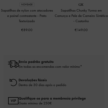
NOVIDADE
Sapatilhas de nylon com atacadores
Sapatilhas Chunky Yunna em
e painel contrastante
-
Preto
Camurça e Pele de Carneiro Sintética
Texturizado
-
Castanho
€89.00
€149.00
Envio padrão gratuito
Em todas as encomendas com valor mínimo*
Devoluções fáceis
Dentro de 30 dias após o pedido
Qualifique-se para a membresia privilege
Gasto mínimo de 250€