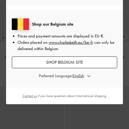
Shop our Belgium site
Prices and payment amounts are displayed in
EU €
.
Orders placed on
www.charleskeith.eu/be-fr
can only be
delivered within Belgium.
Mini sac à bandoulière à chaîne
Mini sac à bandoulière à chaîne
SHOP BELGIUM SITE
Agatha
-
Noir
Agatha
-
Bordeaux
€79.00
€79.00
Preferred Language:
Contact us
if you have questions about international shipping.