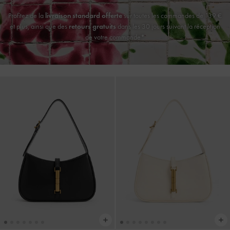
Profitez de la
livraison standard offerte
sur toutes les commandes de 139 €
et plus, ainsi que des
retours gratuits
dans les 30 jours suivant la réception
de votre commande*