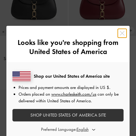
Looks like you're shopping from
United States of America
NEW
NEW
Sac hobo à chaîne Agatha
-
Noir
Sac hobo à chaîne Agatha
-
Bordeaux
€89.00
Shop our United States of America site
€89.00
Prices and payment amounts are displayed in
US $
.
Orders placed on
www.charleskeith.com/us
can only be
delivered within United States of America.
SHOP UNITED STATES OF AMERICA SITE
Preferred Language: