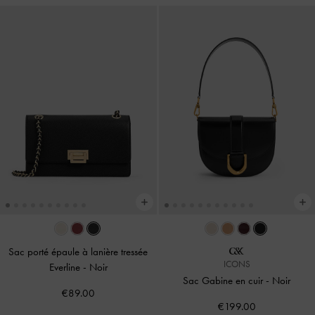
Sac porté épaule à lanière tressée
ICONS
Everline
-
Noir
Sac Gabine en cuir
-
Noir
€89.00
€199.00