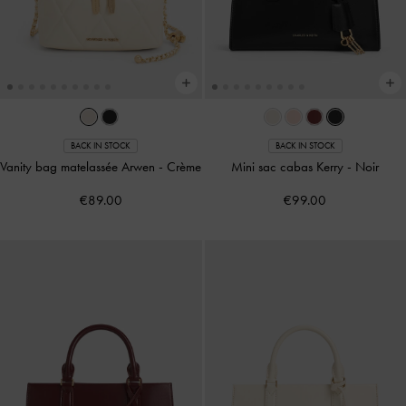
BACK IN STOCK
BACK IN STOCK
Vanity bag matelassée Arwen
-
Crème
Mini sac cabas Kerry
-
Noir
€89.00
€99.00