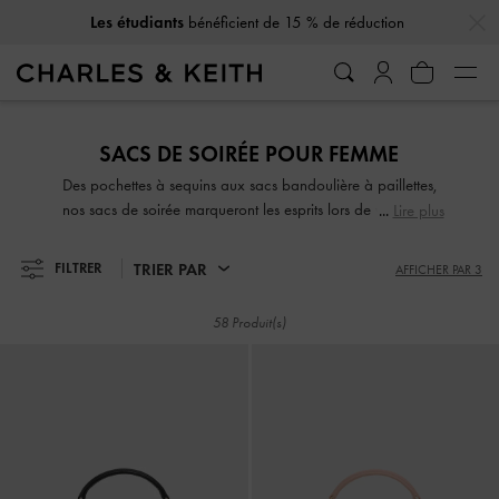
…
…
10 % de réduction
lorsque vous vous abonnez à notre newsletter*
10 % de réduction
lorsque vous vous abonnez à notre newsletter*
SACS DE SOIRÉE POUR FEMME
Des pochettes à sequins aux sacs bandoulière à paillettes,
nos sacs de soirée marqueront les esprits lors de vos virées
Lire plus
nocturnes. Avec des finitions brillantes, vernies ou en velours,
ces pièces de caractère vous permettront de vous
TRIER PAR
FILTRER
AFFICHER PAR 3
démarquer en toute occasion.
58 Produit(s)