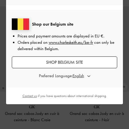
Shop our Belgium site
Prices and payment amounts are displayed in
EU €
.
Orders placed on
www.charleskeith.eu/be-fr
can only be
delivered within Belgium.
SHOP BELGIUM SITE
Preferred Language:
Contact us
if you have questions about international shipping.
Grand sac cabas Jody en cuir à
Grand sac cabas Jody en cuir à
ceinture
-
Blanc Craie
ceinture
-
Noir