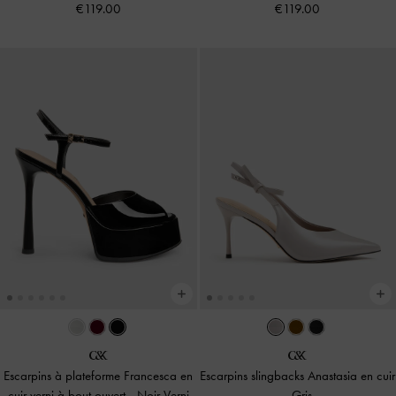
€119.00
€119.00
Escarpins à plateforme Francesca en
Escarpins slingbacks Anastasia en cuir
cuir verni à bout ouvert
-
Noir Verni
-
Gris