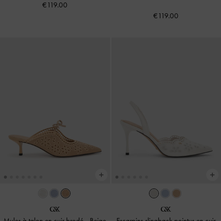
€119.00
€119.00
Mules à talon en cuir brodé
-
Beige
Escarpins slingback pointus en cuir