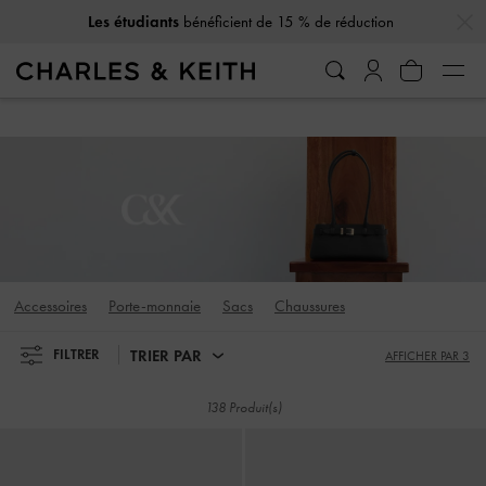
…
…
10 % de réduction
lorsque vous vous abonnez à notre newsletter*
Les étudiants
bénéficient de 15 % de réduction
10 % de réduction
lorsque vous vous abonnez à notre newsletter*
Accessoires
Porte-monnaie
Sacs
Chaussures
TRIER PAR
FILTRER
AFFICHER PAR 3
138 Produit(s)