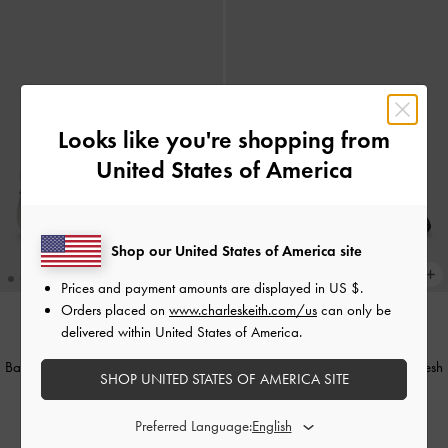
Looks like you're shopping from
United States of America
Shop our United States of America site
Prices and payment amounts are displayed in
US $
.
Orders placed on
www.charleskeith.com/us
can only be
delivered within United States of America.
Ballerines Mary Jane en cuir et mesh
Ballerines Mary Jane en cuir et mesh
SHOP UNITED STATES OF AMERICA SITE
à perles
-
Blanc Craie
à perles
-
Noir Texturé
Preferred Language:
€99.00
€99.00