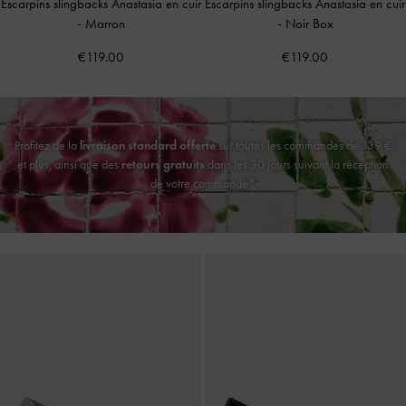
Escarpins slingbacks Anastasia en cuir
Escarpins slingbacks Anastasia en cuir
-
Marron
-
Noir Box
€119.00
€119.00
Profitez de la
livraison standard offerte
sur toutes les commandes de 139 €
et plus, ainsi que des
retours gratuits
dans les 30 jours suivant la réception
de votre commande*