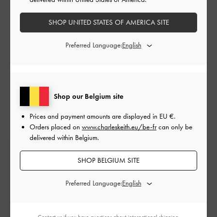
SHOP UNITED STATES OF AMERICA SITE
BESOIN D'AIDE? CONTACTEZ-NOUS
Preferred Language:
SOUMETTRE UNE DEMANDE
+65 6488 2688 (
Heures de service
)
Shop our Belgium site
Prices and payment amounts are displayed in
EU €
.
Orders placed on
www.charleskeith.eu/be-fr
can only be
delivered within Belgium.
Livraison standard gratuite
SHOP BELGIUM SITE
Sur toutes les commandes avec un montant
minimum*
Preferred Language:
Retours faciles
Dans les 30 jours suivant la commande
Contact us
if you have questions about international shipping.