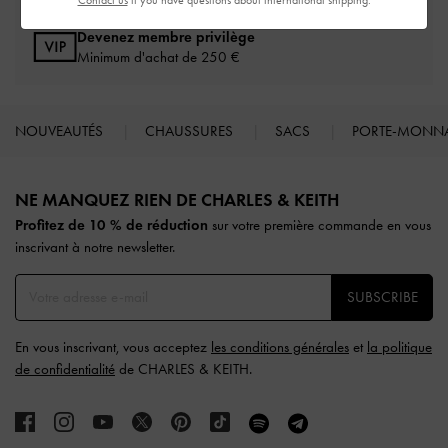
Devenez membre privilège
Minimum d'achat de 250 €
NOUVEAUTÉS
CHAUSSURES
SACS
PORTE-MONN
Site footer
NE MANQUEZ RIEN DE CHARLES & KEITH​​
Profitez de 10 % de réduction
sur votre première commande en vous
inscrivant à notre newsletter.
SUBSCRIBE
En vous inscrivant, vous acceptez
les conditions générales
et
la politique
de confidentialité
de CHARLES & KEITH.