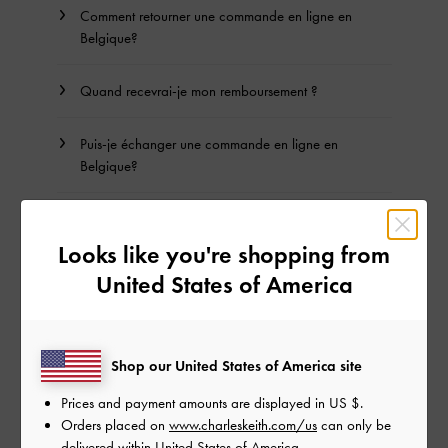
Comment retourner une commande en ligne en
Belgique
?
Quand recevrai-je mon remboursement ?
Puis-je échanger une commande en ligne en
Belgique
?
J'ai reçu un article incorrect ou défectueux. Que dois-
je faire ?
Looks like you're shopping from
United States of America
Comment vérifier le statut de mon retour ?
Conditions Générales
Shop our United States of America site
Prices and payment amounts are displayed in
US $
.
Orders placed on
www.charleskeith.com/us
can only be
BACK TO TOP
delivered within United States of America.