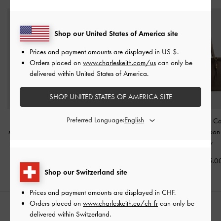
Shop our United States of America site
Prices and payment amounts are displayed in
US $
.
Orders placed on
www.charleskeith.com/us
can only be
delivered within United States of America.
SHOP UNITED STATES OF AMERICA SITE
Preferred Language:
Sac cabas tubulaire
Sac cabas Rachel multi-
Grand Sac C
souple Lyla
-
Prune Foncé
poches
-
Noir
Zephyr à Pompo
Grey
CHF129.00
CHF105.00
CHF115.0
Shop our Switzerland site
Prices and payment amounts are displayed in
CHF
.
Orders placed on
www.charleskeith.eu/ch-fr
can only be
STYLE IT WITH
delivered within Switzerland.