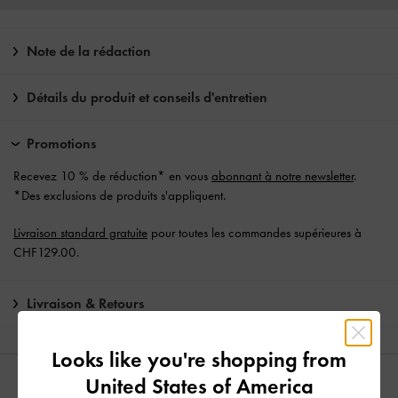
Note de la rédaction
Détails du produit et conseils d'entretien
Promotions
Recevez 10 % de réduction* en vous
abonnant à notre newsletter
.
*Des exclusions de produits s'appliquent.
Livraison standard gratuite
pour toutes les commandes supérieures à
CHF129.00.
Livraison & Retours
Looks like you're shopping from
United States of America
YOU MAY ALSO LIKE