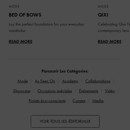
MODE
MODE
BED OF BOWS
QIXI
Lay the perfect foundation for your everyday
Celebrating Qixi Fe
wardrobe
contemporary lens
READ MORE
READ MORE
Parcourir Les Catégories:
Mode
As Seen On
Academy
Collaborations
Showcase
Occasions spéciales
Événements
Vidéo
Projets éco-conscients
Curates
Media
VOIR TOUS LES ÉDITORIAUX