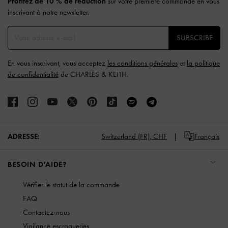
Profitez de 10 % de réduction
sur votre première commande en vous
inscrivant à notre newsletter.
SUBSCRIBE
En vous inscrivant, vous acceptez
les conditions générales
et
la politique
de confidentialité
de CHARLES & KEITH.
ADRESSE:
Switzerland (FR),
CHF
Français
BESOIN D'AIDE?
Vérifier le statut de la commande
FAQ
Contactez-nous
Vigilance escroqueries