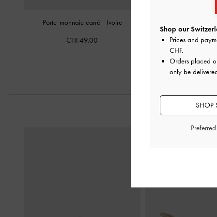
Porte-monnaie carré
-
Ivoire
Petit portefeuille Sco
Shop our Switzerl
Prices and paym
CHF49.00
CHF55.0
CHF
.
Orders placed 
only be delivered
SHOP 
Preferre