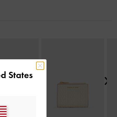
Next
d States