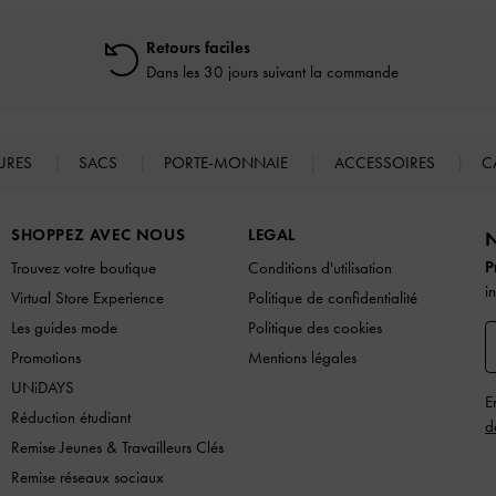
Retours faciles
Dans les 30 jours suivant la commande
URES
SACS
PORTE-MONNAIE
ACCESSOIRES
C
SHOPPEZ AVEC NOUS
LEGAL
N
P
Trouvez votre boutique
Conditions d'utilisation
i
Virtual Store Experience
Politique de confidentialité
Les guides mode
Politique des cookies
Promotions
Mentions légales
UNiDAYS
E
Réduction étudiant
d
Remise Jeunes & Travailleurs Clés
Remise réseaux sociaux