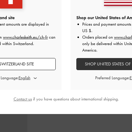
ttie
-
Crème
Porte-cartes multi-fentes matelassé
-
Porte-cartes 
and site
Shop our United States of Am
Crème
supé
ent amounts are displayed in
Prices and payment amounts 
0
CHF35.00
US $
.
on
www.charleskeith.eu/ch-fr
can
Orders placed on
www.charl
 within Switzerland.
only be delivered within Unit
America.
SWITZERLAND SITE
SHOP UNITED STATES OF
STYLE IT WITH
d Language:
Preferred Language:
Contact us
if you have questions about international shipping.