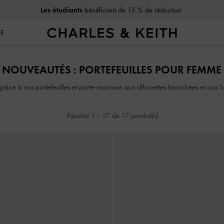
Les étudiants
bénéficient de 15 % de réduction
SE
Les étudiants
bénéficient de 15 % de réduction
NOUVEAUTÉS : PORTEFEUILLES POUR FEMME
râce à nos portefeuilles et porte-monnaie aux silhouettes branchées et aux la
Résultat
1
-
17
de
17
produit(s)