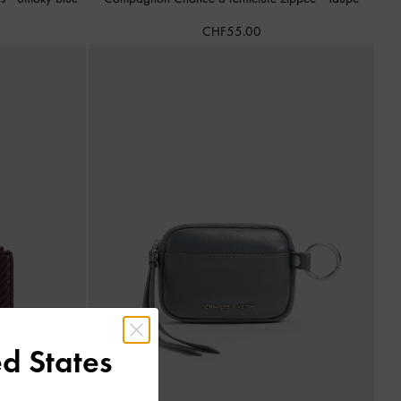
CHF55.00
d States