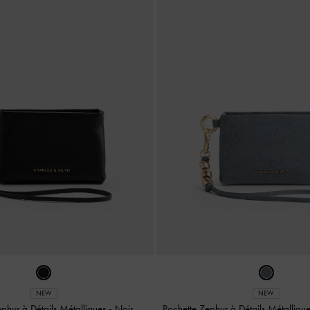
NEW
NEW
ephyr à Détails Métalliques
-
Noir
Pochette Zephyr à Détails Métalliqu