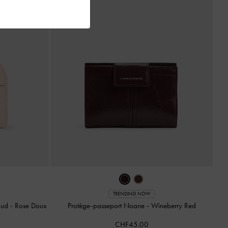
TRENDING NOW
nœud
-
Rose Doux
Protège-passeport Noane
-
Wineberry Red
CHF45.00