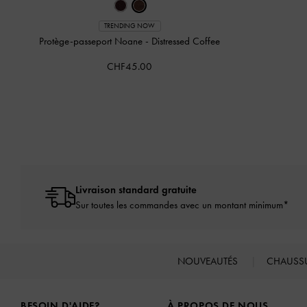
TRENDING NOW
Protège-passeport Noane
-
Distressed Coffee
CHF45.00
Livraison standard gratuite
Sur toutes les commandes avec un montant minimum*
NOUVEAUTÉS
CHAUSS
Site footer
BESOIN D'AIDE?
À PROPOS DE NOUS