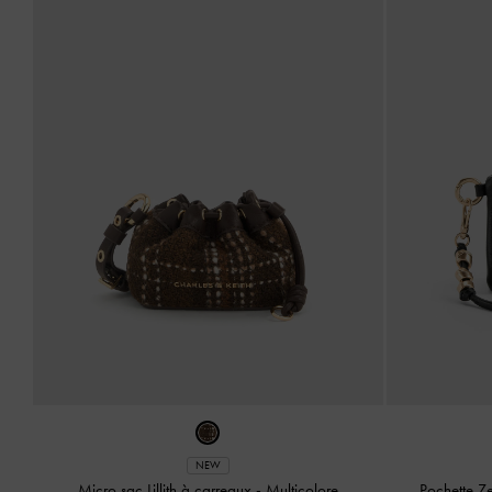
NEW
Micro sac Lillith à carreaux
-
Multicolore
Pochette Z