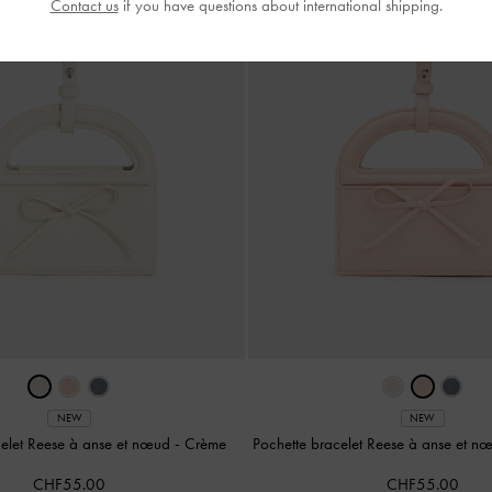
Contact us
if you have questions about international shipping.
NEW
NEW
celet Reese à anse et nœud
-
Crème
Pochette bracelet Reese à anse et 
CHF55.00
CHF55.00