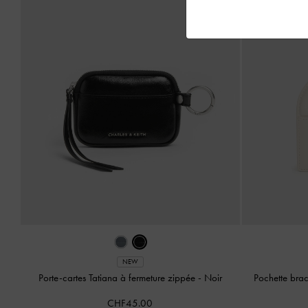
NEW
Porte-cartes Tatiana à fermeture zippée
-
Noir
Pochette bra
CHF45.00