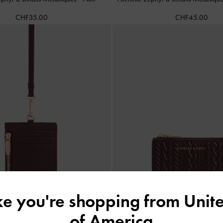
CHF35.00
CHF45.00
ike you're shopping from
Unite
of America