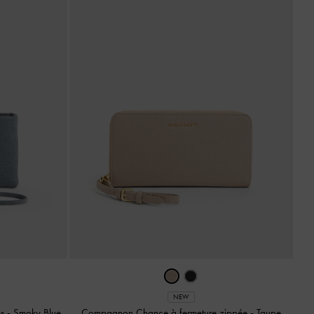
NEW
es
-
Smoky Blue
Compagnon Chance à fermeture zippée
-
Taupe