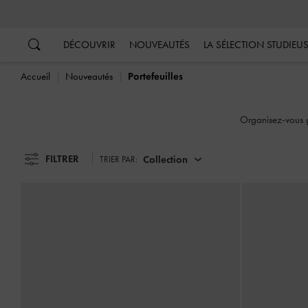
…
…
DÉCOUVRIR
NOUVEAUTÉS
LA SÉLECTION STUDIEU
Accueil
Nouveautés
Portefeuilles
Organisez-vous g
FILTRER
Collection
TRIER PAR: