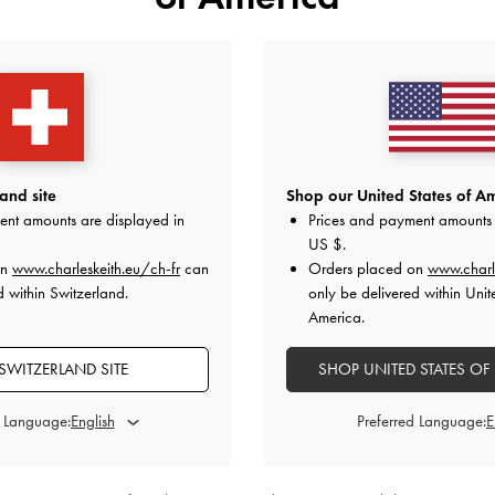
NEW
NEW
 Twilia à fermeture zippée latérale
-
Portefeuille Apolline texturé à fer
Wineberry Red
Wineberry Red
CHF45.00
CHF39.00
and site
Shop our United States of Am
ent amounts are displayed in
Prices and payment amounts 
US $
.
on
www.charleskeith.eu/ch-fr
can
Orders placed on
www.charl
es commandes supérieures à CHF129.00* et des
retours
dans les
d within Switzerland.
only be delivered within Unit
America.
SWITZERLAND SITE
SHOP UNITED STATES OF
d Language:
Preferred Language: