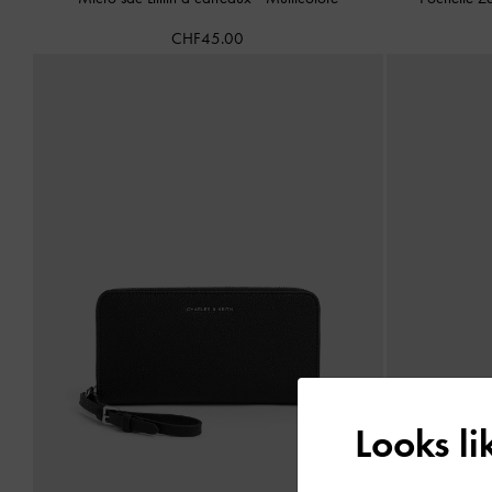
CHF45.00
Looks l