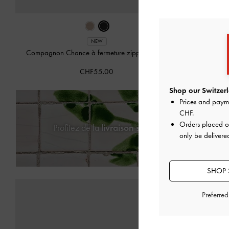
NEW
Compagnon Chance à fermeture zippée
-
Noir
Porte-cartes
CHF55.00
Shop our Switzerl
Prices and paym
CHF
.
Orders placed 
Profitez de la
livraison standard gratuite
pour l
only be delivere
SHOP 
Preferre