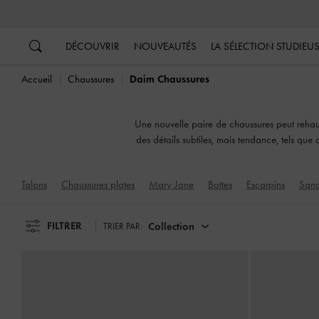
…
…
DÉCOUVRIR
NOUVEAUTÉS
LA SÉLECTION STUDIEU
Accueil
Chaussures
Daim Chaussures
Une nouvelle paire de chaussures peut rehaus
des détails subtiles, mais tendance, tels que 
vos envies,
Talons
Chaussures plates
Mary Jane
Bottes
Escarpins
Sand
FILTRER
Collection
TRIER PAR: