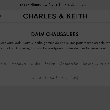
Les étudiants
bénéficient de 15 % de réduction
SE
Les étudiants
bénéficient de 15 % de réduction
DAIM CHAUSSURES
ser votre look. Notre superbe gamme de chaussures pour femme associe fonctio
des motifs dépareillés, talons à lame élégants, brides de cheville féminine et a
 nos chaussures élégantes et confortables traverseront les saisons avec vous et
ales
Mocassins
Mules
Baskets
Compensées
Les chaussures à br
Résultat
1
-
54
de
75
produit(s)