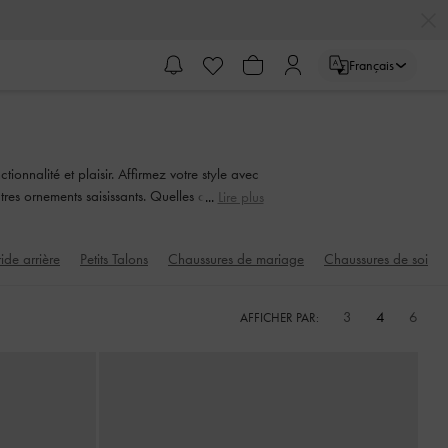
Français
nnalité et plaisir. Affirmez votre style avec
utres ornements saisissants. Quelles que soient
Lire plus
 avec style.
ide arrière
Petits Talons
Chaussures de mariage
Chaussures de soirée
3
4
6
AFFICHER PAR: