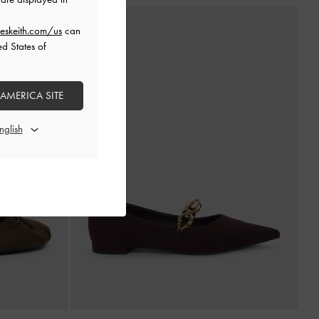
eskeith.com/us
can
ed States of
 AMERICA SITE