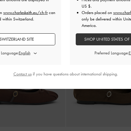
US $
.
on
www.charleskeith.eu/ch-fr
can
Orders placed on
www.charl
d within Switzerland.
only be delivered within Unit
America.
SWITZERLAND SITE
SHOP UNITED STATES OF
d Language:
Preferred Language:
Contact us
if you have questions about international shipping.