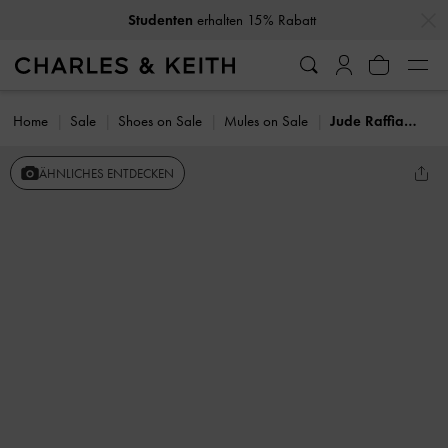
…
…
Studenten
erhalten 15% Rabatt
Home
Sale
Shoes on Sale
Mules on Sale
Jude Raffia Slip-On Bootsschuhe
ÄHNLICHES ENTDECKEN