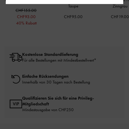
Taupe
Zinngrau
CHF155.00
CHF93.00
CHF95.00
CHF19.0
40% Rabatt
Kostenlose Standardlieferung
Für alle Bestellungen mit Mindestbestellwert*
Einfache Rücksendungen
Innerhalb von 30 Tagen nach Bestellung
Qualifizieren Sie sich für eine Privileg-
Mitgliedschaft
Mindestausgabe von CHF250