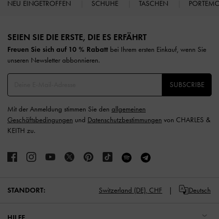
NEU EINGETROFFEN
SCHUHE
TASCHEN
PORTEM
Site footer
SEIEN SIE DIE ERSTE, DIE ES ERFÄHRT​
Freuen Sie sich auf 10 % Rabatt
bei Ihrem ersten Einkauf, wenn Sie
unseren Newsletter abbonnieren.​
SUBSCRIBE
Mit der Anmeldung stimmen Sie den
allgemeinen
Geschäftsbedingungen
und
Datenschutzbestimmungen
von CHARLES &
KEITH zu.
STANDORT:
Switzerland (DE),
CHF
Deutsch
HILFE