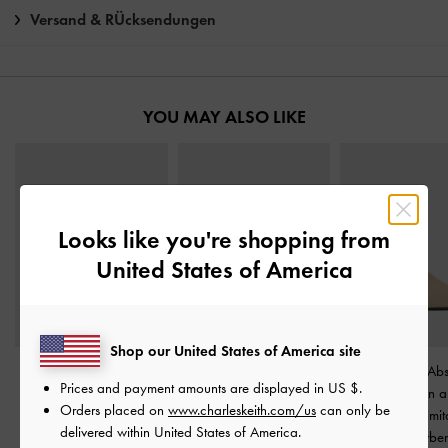
Versand & RÜcksendungen
YOU MAY ALSO LIKE
Looks like you're shopping from
United States of America
Shop our United States of America site
Espadrille-Flatform-
Bernadine Espadrille-Flats
Stiefeletten mit Ab
Prices and payment amounts are displayed in
US $
.
Sandalen mit
zum Binden aus
Ziernähten a
Orders placed on
www.charleskeith.com/us
can only be
Doppelriemen aus
Wildlederimitat
-
Wildlederimit
delivered within United States of America.
Wildlederimitat
-
Sandfarben
Sandfarbe