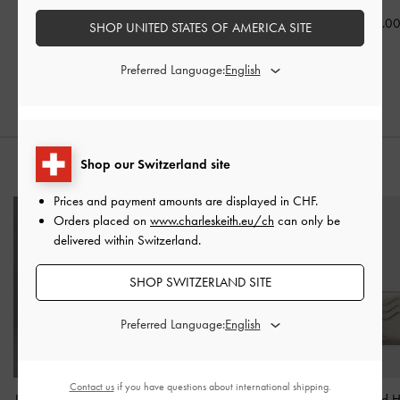
Sandfarben
CHF79.00
CHF95.0
SHOP UNITED STATES OF AMERICA SITE
CHF85.00
CHF63.00
CHF68.00
20% Rabatt
Preferred Language:
20% Rabatt
Shop our Switzerland site
STYLE IT WITH
Prices and payment amounts are displayed in
CHF
.
Orders placed on
www.charleskeith.eu/ch
can only be
delivered within Switzerland.
SHOP SWITZERLAND SITE
Preferred Language:
Contact us
if you have questions about international shipping.
Leather Boxy Bag
-
Nude
Mini Scottie Tote-Bag
-
Multi-Slot Card 