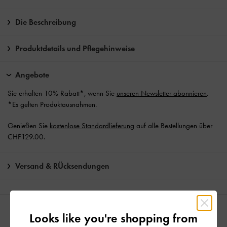
Die Beschreibung
Produktdetails und Pflegehinweise
Angebote
Sie erhalten 10% Rabatt*, wenn Sie
unseren Newsletter abonnieren
.
*Es gelten Produktausnahmen.
Genießen Sie
kostenlose Standardlieferung
auf alle Bestellungen über
CHF129.00.
Versand & RÜcksendungen
YOU MAY ALSO LIKE
Looks like you're shopping from