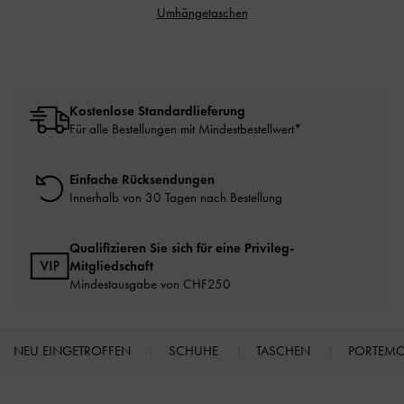
Umhängetaschen
Kostenlose Standardlieferung
Für alle Bestellungen mit Mindestbestellwert*
Einfache Rücksendungen
Innerhalb von 30 Tagen nach Bestellung
Qualifizieren Sie sich für eine Privileg-
Mitgliedschaft
Mindestausgabe von CHF250
NEU EINGETROFFEN
SCHUHE
TASCHEN
PORTEM
Site footer