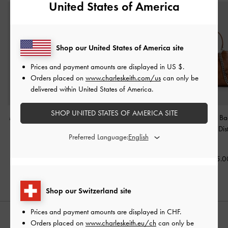
United States of America
Shop our United States of America site
Prices and payment amounts are displayed in
US $
.
Orders placed on
www.charleskeith.com/us
can only be
delivered within United States of America.
SHOP UNITED STATES OF AMERICA SITE
Mini Delfina Tote Bag mit
Allyn Strukturierte Trapez-
Delfina Tote Ba
Gürteldetail
-
Distressed
Tragetasche
-
Taupe
Kettendetail
-
Dis
Preferred Language:
Tan
Tan
CHF79.00
CHF105.00
CHF105.0
Shop our Switzerland site
Prices and payment amounts are displayed in
CHF
.
STYLE IT WITH
Orders placed on
www.charleskeith.eu/ch
can only be