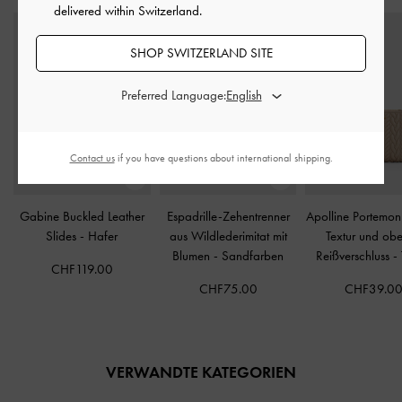
delivered within Switzerland.
SHOP SWITZERLAND SITE
Preferred Language:
Contact us
if you have questions about international shipping.
Gabine Buckled Leather
Espadrille-Zehentrenner
Apolline Portemon
Slides
-
Hafer
aus Wildlederimitat mit
Textur und ob
Blumen
-
Sandfarben
Reißverschluss
-
CHF119.00
CHF75.00
CHF39.0
VERWANDTE KATEGORIEN