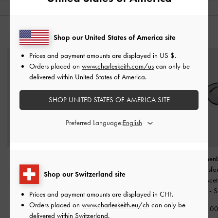
YOU MAY ALSO LIKE
Shop our United States of America site
Prices and payment amounts are displayed in
US $
.
Orders placed on
www.charleskeith.com/us
can only be
delivered within United States of America.
SHOP UNITED STATES OF AMERICA SITE
Preferred Language:
Maude Quadratische
Schmetterlings-
Delaney Sonnenbr
Sonnenbrille aus
Sonnenbrille „Renee“ aus
Schmetterlingsfo
Shop our Switzerland site
recyceltem Acetat
-
recyceltem Acetat
-
recyceltem Acet
Schwarz
Schwarz
Kettengliedern
-
S
Prices and payment amounts are displayed in
CHF
.
Orders placed on
www.charleskeith.eu/ch
can only be
CHF79.00
CHF85.00
CHF89.0
delivered within Switzerland.