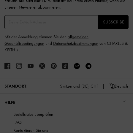
Freuen Sie sich auf 10 % Rabatt
bei Ihrem ersten Einkauf, wenn Sie
unseren Newsletter abbonnieren.​
SUBSCRIBE
Mit der Anmeldung stimmen Sie den
allgemeinen
Geschäftsbedingungen
und
Datenschutzbestimmungen
von CHARLES &
KEITH zu.
STANDORT:
Switzerland (DE),
CHF
Deutsch
HILFE
Bestellstatus überprüfen
FAQ
Kontaktieren Sie uns