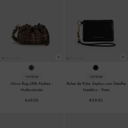
NOVIDADE
NOVIDADE
Micro Bag Lillith Xadrez
-
Bolsa de Pulso Zephyr com Detalhe
Multicolorido
Metálico
-
Preto
€49.00
€39.00