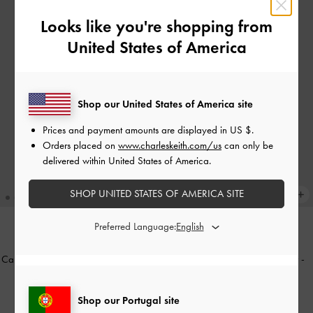
Looks like you're shopping from
United States of America
Shop our United States of America site
Prices and payment amounts are displayed in
US $
.
Orders placed on
www.charleskeith.com/us
can only be
delivered within United States of America.
SHOP UNITED STATES OF AMERICA SITE
Preferred Language:
NOVIDADE
NOVIDADE
Carteira Apolline com Zíper e Textura
Porta-Cartões Tatiana com Zíper
-
-
Wineberry Red
Smoky Blue
Shop our Portugal site
€49.00
€49.00