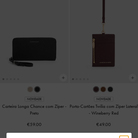
NOVIDADE
NOVIDADE
Carteira Longa Chance com Zíper
-
Porta-Cartões Twilia com Zíper Lateral
Preto
-
Wineberry Red
€59.00
€49.00