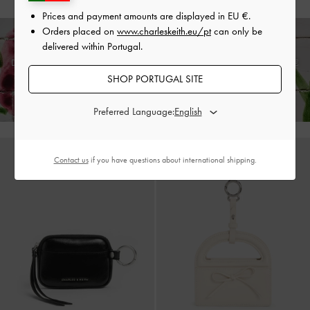
Prices and payment amounts are displayed in
EU €
.
Orders placed on
www.charleskeith.eu/pt
can only be
delivered within Portugal.
Desfrute de
envio padrão grátis
em todas as encomendas a partir de 139 €
e
devoluções grátis
no prazo de 30 dias após receber a sua encomenda*
SHOP PORTUGAL SITE
Preferred Language:
Contact us
if you have questions about international shipping.