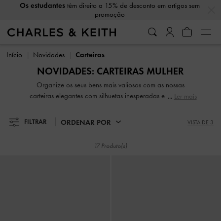
Os estudantes
têm direito a 15% de desconto em artigos sem
…
…
promoção
Os estudantes
têm direito a 15% de desconto em artigos sem
promoção
Início
Novidades
Carteiras
NOVIDADES: CARTEIRAS MULHER
Organize os seus bens mais valiosos com as nossas
carteiras elegantes com silhuetas inesperadas e alças de
Ler mais
corrente volumosas.
ORDENAR POR
FILTRAR
VISTA DE 3
17 Produto(s)