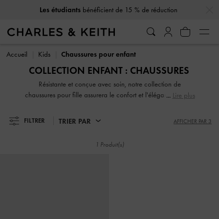
…
…
Les étudiants
bénéficient de 15 % de réduction
Les étudiants
bénéficient de 15 % de réduction
Accueil
Kids
Chaussures pour enfant
COLLECTION ENFANT : CHAUSSURES
Résistante et conçue avec soin, notre collection de
chaussures pour fille assurera le confort et l'élégance de ses
Lire plus
pieds tout au long de la journée. Avec d'adorables motifs
imprimés, des paillettes éclatantes et des finitions ravissantes,
TRIER PAR
FILTRER
AFFICHER PAR 3
votre petite fille adorera les porter.
1 Produit(s)