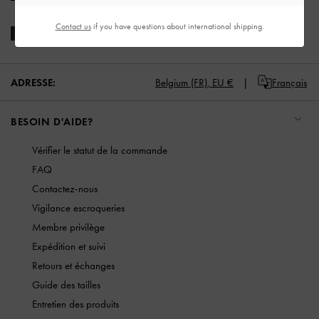
Contact us
if you have questions about international shipping.
ADRESSE:
Belgium (FR),
EU €
Français
BESOIN D'AIDE?
Vérifier le statut de la commande
FAQ
Contactez-nous
Vigilance escroqueries
Membre privilège
Expédition et suivi
Retours et échanges
Guide des tailles
Entretien des produits