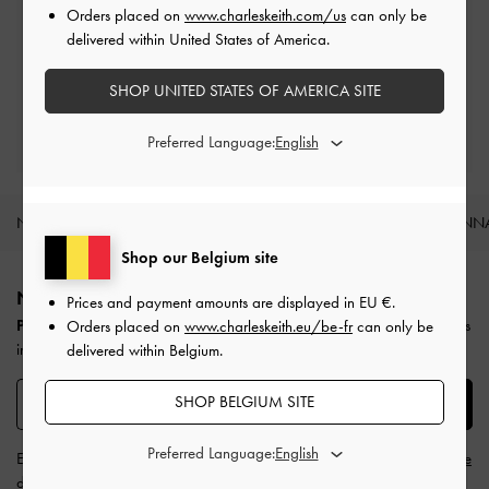
Orders placed on
www.charleskeith.com/us
can only be
Retours faciles
delivered within United States of America.
Dans les 30 jours suivant la commande
SHOP UNITED STATES OF AMERICA SITE
Devenez membre privilège
Minimum d'achat de 250 €
Preferred Language:
NOUVEAUTÉS
CHAUSSURES
SACS
PORTE-MONN
Shop our Belgium site
Site footer
NE MANQUEZ RIEN DE CHARLES & KEITH​​
Prices and payment amounts are displayed in
EU €
.
Profitez de 10 % de réduction
sur votre première commande en vous
Orders placed on
www.charleskeith.eu/be-fr
can only be
inscrivant à notre newsletter.
delivered within Belgium.
SHOP BELGIUM SITE
SUBSCRIBE
Preferred Language:
En vous inscrivant, vous acceptez
les conditions générales
et
la politique
de confidentialité
de CHARLES & KEITH.