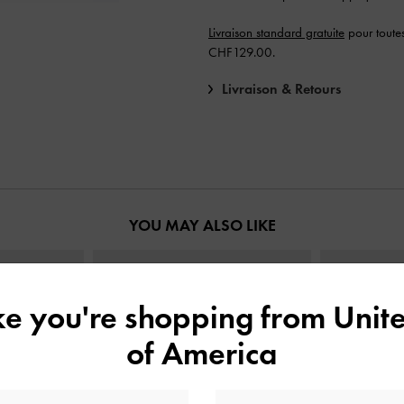
Livraison standard gratuite
pour toute
CHF129.00.
Livraison & Retours
YOU MAY ALSO LIKE
ike you're shopping from
Unite
of America