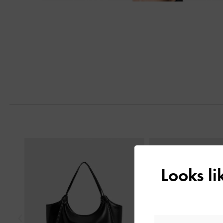
Next
Previous
Looks l