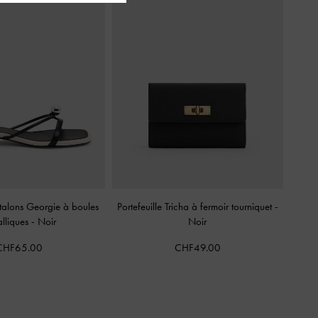
 talons Georgie à boules
Portefeuille Tricha à fermoir tourniquet
-
alliques
-
Noir
Noir
CHF65.00
CHF49.00