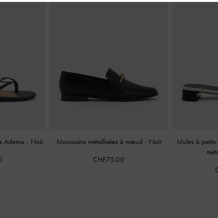
des Adema
-
Noir
Mocassins métallisées à nœud
-
Noir
Mules à petits
mét
0
CHF75.00