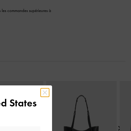
s les commandes supérieures à
Next
d States