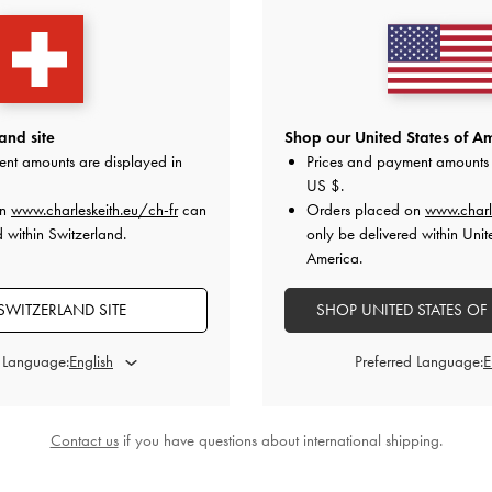
and site
Shop our United States of Am
ent amounts are displayed in
Prices and payment amounts 
US $
.
n
-
Noir
Sac hobo à chaîne Agatha
-
Noir
Sac bowling e
on
www.charleskeith.eu/ch-fr
can
Orders placed on
www.charl
00
CHF85.00
 within Switzerland.
only be delivered within Unit
C
America.
SWITZERLAND SITE
SHOP UNITED STATES OF
d Language:
Preferred Language:
STYLE IT WITH
Contact us
if you have questions about international shipping.