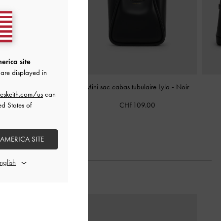
erica site
are displayed in
n cuir recyclé Chance
-
Mini sac cabas tubulaire Lyla
-
Noir
eskeith.com/us
can
Noir
CHF109.00
ed States of
HF145.00
 AMERICA SITE