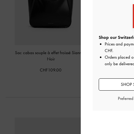
Shop our Switzerl
Prices and paym
CHF
.
Sac cabas souple à effet froissé Sianna
-
Sac hobo Aisli
Orders placed 
Noir
CHF105.
only be delivered
CHF109.00
SHOP 
Preferre