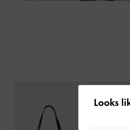
Next
Previous
Looks l