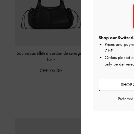
Shop our Switzerl
Prices and paym
CHF
.
Sac cabas Lillith à cordon de serrage
-
Sac cabas souple à effet
Orders placed 
Noir
Noir
only be delivered
CHF105.00
CHF109.
SHOP 
Preferre