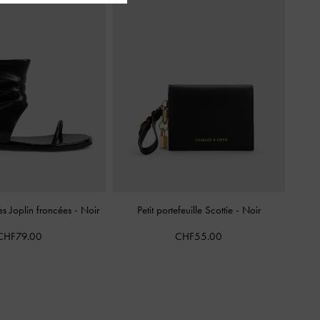
es Joplin froncées
-
Noir
Petit portefeuille Scottie
-
Noir
CHF79.00
CHF55.00