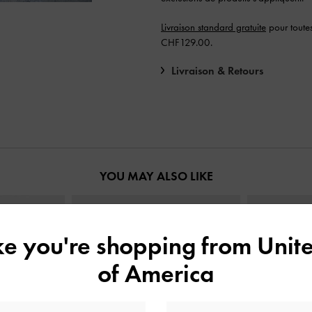
Livraison standard gratuite
pour toute
CHF129.00.
Livraison & Retours
YOU MAY ALSO LIKE
ike you're shopping from
Unite
of America