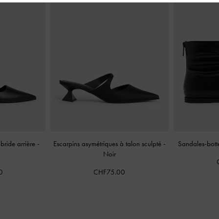
bride arrière
-
Escarpins asymétriques à talon sculpté
-
Sandales-bott
Noir
0
CHF75.00