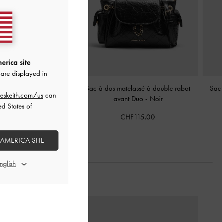
erica site
are displayed in
ucle métallique Adalyn
-
Sac à dos matelassé à double rabat
Sac 
eskeith.com/us
can
Noir
avant Duo
-
Noir
ed States of
CHF99.00
CHF115.00
 AMERICA SITE