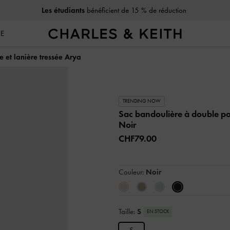
Les étudiants
bénéficient de 15 % de réduction
SE
 et lanière tressée Arya
TRENDING NOW
Sac bandoulière à double po
Noir
CHF79.00
Couleur:
Noir
Taille:
S
EN STOCK
S