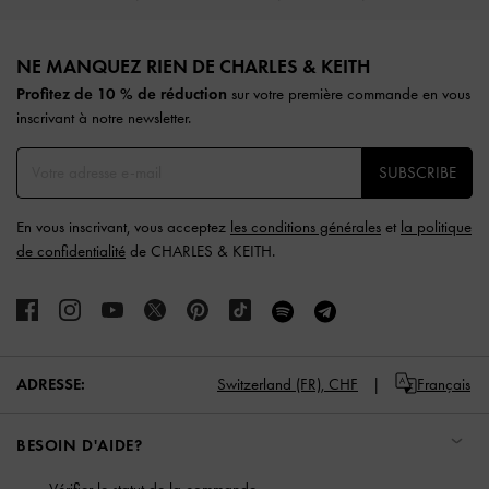
Site footer
NE MANQUEZ RIEN DE CHARLES & KEITH​​
Profitez de 10 % de réduction
sur votre première commande en vous
inscrivant à notre newsletter.
SUBSCRIBE
En vous inscrivant, vous acceptez
les conditions générales
et
la politique
de confidentialité
de CHARLES & KEITH.
ADRESSE:
Switzerland (FR),
CHF
Français
BESOIN D'AIDE?
Vérifier le statut de la commande