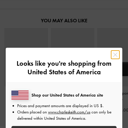
YOU MAY ALSO LIKE
Looks like you're shopping from
United States of America
Porte-monnaie zippé
Porte-cartes multi-fentes
Portefeuille à 
Shop our United States of America site
Finley
-
Noir
avec bracelet de poignet
Noir
Prices and payment amounts are displayed in
US $
.
-
Noir
CHF49.00
CHF55.0
Orders placed on
www.charleskeith.com/us
can only be
CHF39.00
delivered within United States of America.