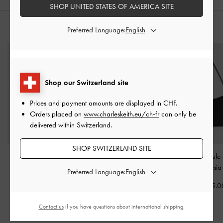
SHOP UNITED STATES OF AMERICA SITE
STYLE IT WITH
Preferred Language:
Shop our Switzerland site
Prices and payment amounts are displayed in
CHF
.
Orders placed on
www.charleskeith.eu/ch-fr
can only be
delivered within Switzerland.
SHOP SWITZERLAND SITE
Sac matelassé à bouton-
Escarpins asymétriques à
Sac porté épaule 
poussoir et poignée en
talon sculpté
-
Noir
métallique Cesi
Preferred Language:
chaîne
-
Noir
CHF75.00
CHF105.0
CHF99.00
Contact us
if you have questions about international shipping.