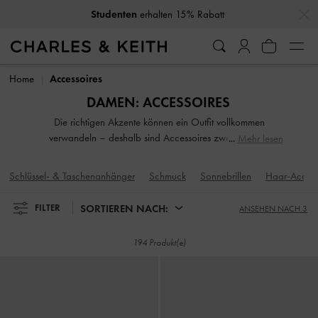
…
…
10% Rabatt
wenn Sie unseren Newsletter abonnieren*
Studenten
erhalten 15% Rabatt
10% Rabatt
wenn Sie unseren Newsletter abonnieren*
Home
Accessoires
DAMEN: ACCESSOIRES
Die richtigen Akzente können ein Outfit vollkommen
verwandeln – deshalb sind Accessoires zweifellos ein
Mehr lesen
unverzichtbarer Bestandteil Ihrer sorgfältig
zusammengestellten Looks. Von Schmuck und Sonnenbrillen
Schlüssel- & Taschenanhänger
Schmuck
Sonnebrillen
Haar-Access
bis hin zu Tech-Accessoires bietet unsere Kollektion an
Mode-Accessoires eine Fülle an Auswahlmöglichkeiten.
SORTIEREN NACH:
FILTER
ANSEHEN NACH 3
194 Produkt(e)