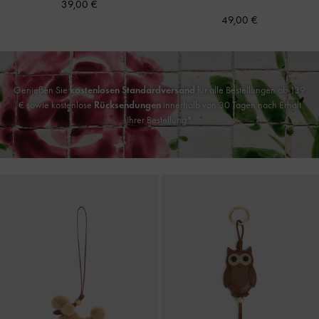
39,00 €
49,00 €
Genießen Sie
kostenlosen Standardversand
für alle Bestellungen ab 139
€ sowie kostenlose
Rücksendungen
innerhalb von 30 Tagen nach Erhalt
Ihrer Bestellung*