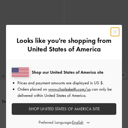
Looks like you're shopping from
United States of America
Shop our United States of America site
Prices and payment amounts are displayed in
US $
.
Orders placed on
www.charleskeith.com/us
can only be
delivered within United States of America.
NEU
NEU
Pecola Ovale Sonnenbrille
-
T. Shell
Pecola Ovale Sonnenbrille
-
Wineberry Red
SHOP UNITED STATES OF AMERICA SITE
79,00 €
79,00 €
Preferred Language: