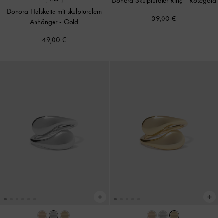
Donora Skulpturaler Ring
-
Roségold
Donora Halskette mit skulpturalem
39,00 €
Anhänger
-
Gold
49,00 €