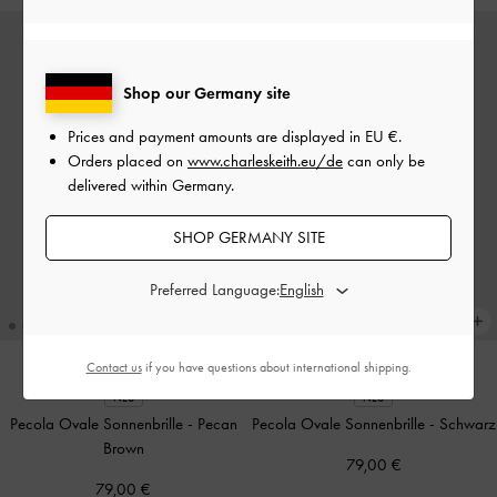
Shop our Germany site
Prices and payment amounts are displayed in
EU €
.
Orders placed on
www.charleskeith.eu/de
can only be
delivered within Germany.
SHOP GERMANY SITE
Preferred Language:
Contact us
if you have questions about international shipping.
NEU
NEU
Pecola Ovale Sonnenbrille
-
Pecan
Pecola Ovale Sonnenbrille
-
Schwarz
Brown
79,00 €
79,00 €