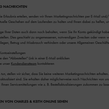
NG NACHRICHTEN
ie Erlaubnis erteilen, senden wir Ihnen Marketingnachrichten per E-Mail 
ktuelle Geschehen auf dem Laufenden zu halten und Ihnen dabei zu helfen, u
ige Ihrer Daten auch dann noch behalten, wenn Sie Ihr Konto gekündigt habe
ustellen. Dies geschieht zu angemessenen, notwendigen Zwecken oder wenn wi
beilegen, Betrug und Missbrauch verhindern oder unsere Allgemeinen Geschäf
 Kontoeinstellungen
e den "Abbestellen" Link in einer E-Mail anklicken
ie unser
Kundendienstteam
kontaktieren
tun, stellen wir sicher, dass Sie keine weiteren Marketingnachrichten erhalten.
aktualisiert sind. Sie erhalten daher möglicherweise noch Nachrichten von un
, Ihnen Servicemitteilungen wie z. B. Bestellaktualisierungen zukommen zu lass
N VON CHARLES & KEITH ONLINE SEHEN