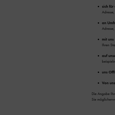
sich fü
Adresse,
an Umfr
Adresse,
mit uns
Ihren St
auf uns
beispiel
uns Off
Von uns
Die Angabe Ihre
Sie möglicherwe