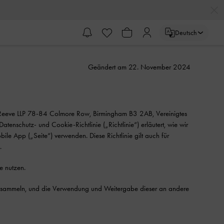
Deutsch
Geändert am 22. November 2024
 Reeve LLP 78-84 Colmore Row, Birmingham B3 2AB, Vereinigtes
tenschutz- und Cookie-Richtlinie („Richtlinie“) erläutert, wie wir
le App („Seite“) verwenden. Diese Richtlinie gilt auch für
.
e nutzen.
ie sammeln, und die Verwendung und Weitergabe dieser an andere