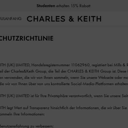
Studenten
erhalten 15% Rabatt
CHULANFANG
CHUTZRICHTLINIE
H (UK) LIMITED, Handelsregisternummer 11062960, registriert bei Mills &
 Teil der Charles&Keith Group, die Teil der CHARLES & KEITH Group ist. Diese Da
en verwenden, die wir von Ihnen sammeln, wenn Sie unsere Webseite oder mobi
die wir von Ihnen über von uns kontrollierte Social-Media-Plattformen erhalten
 (UK) LIMITED ist für Ihre Privatsphäre verantwortlich, wenn Sie unsere Seit
H legt Wert auf Transparenz hinsichtlich der Informationen, die wir über S
ammeln Ihre Informationen:
Benutzererfahrung zu verbessern;