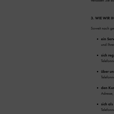
verlassen Sie si
3. WIE WIR
Soweit nach gel
ein Ser
und Ihre
sich reg
Telefonn
über un
Telefonn
den Kun
Adresse,
sich al
Telefonn