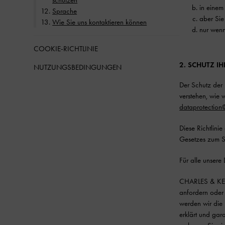
schützen
in einem
Sprache
aber Sie
Wie Sie uns kontaktieren können
nur wen
COOKIE-RICHTLINIE
2. SCHUTZ I
NUTZUNGSBEDINGUNGEN
Der Schutz der 
verstehen, wie 
dataprotection
Diese Richtlini
Gesetzes zum S
Für alle unsere
CHARLES & KEIT
anfordern oder 
werden wir die 
erklärt und gara