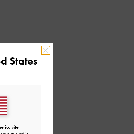
zu kommunizieren
d States
n;
erica site
are displayed in