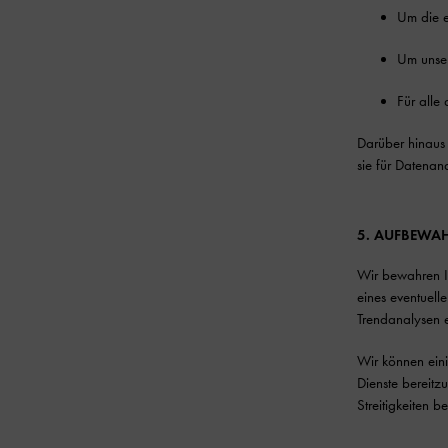
Um die e
Um unser
Für all
Darüber hinaus 
sie für Datenan
5. AUFBEWA
Wir bewahren Ih
eines eventuell
Trendanalysen er
Wir können ein
Dienste bereitz
Streitigkeiten 