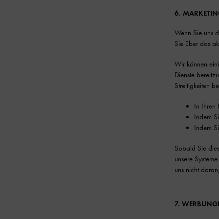
6. MARKETI
Wenn Sie uns d
Sie über das a
Wir können ein
Dienste bereitz
Streitigkeiten 
In Ihren
Indem Si
Indem S
Sobald Sie dies 
unsere Systeme 
uns nicht daran
7. WERBUNGE