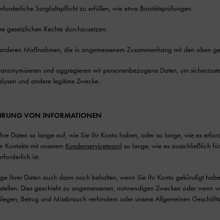
rforderliche Sorgfaltspflicht zu erfüllen, wie etwa Bonitätsprüfungen.
e gesetzlichen Rechte durchzusetzen.
e anderen Maßnahmen, die in angemessenem Zusammenhang mit den oben ge
anonymisieren und aggregieren wir personenbezogene Daten, um sicherzustell
alysen und andere legitime Zwecke.
HRUNG VON INFORMATIONEN
re Daten so lange auf, wie Sie Ihr Konto haben, oder so lange, wie es erforderl
en Kontakts mit unserem
Kundenserviceteam
) so lange, wie es ausschließlich f
forderlich ist.
ige Ihrer Daten auch dann noch behalten, wenn Sie Ihr Konto gekündigt habe
ustellen. Dies geschieht zu angemessenen, notwendigen Zwecken oder wenn wi
beilegen, Betrug und Missbrauch verhindern oder unsere Allgemeinen Geschäf