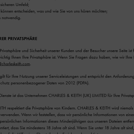
 sicheren Umfeld;
 können entscheiden, was und wie Sie von uns hören möchten;
n notwendig.
HRER PRIVATSPHÄRE
Privatsphäre und Sicherheit unserer Kunden und der Besucher unsere Seite i
wichtig Ihnen Ihre Privatsphäre ist. Wenn Sie Fragen dazu haben, wie wir Ihre 
@charleskeith.com
.
e gilt für Ihre Nutzung unserer Serviceleistungen und entspricht den Anfor
chutz personenbezogener Daten von 2012 (PDPA).
 Dienste ist das Unternehmen CHARLES & KEITH (UK) LIMITED für Ihre Privatsp
H respektiert die Privatsphäre von Kindern. CHARLES & KEITH wird niemals w
verwenden. Wenn wir feststellen, dass wir persönliche Informationen von einem 
persönlichen Informationen dieses Minderjährigen aus unseren Dateien entfer
ntiert, dass Sie mindestens 18 Jahre alt sind. Wenn Sie unter 18 Jahre alt sind