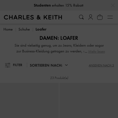
…
…
Studenten
erhalten 15% Rabatt
Studenten
erhalten 15% Rabatt
Home
Schuhe
Loafer
DAMEN: LOAFER
Sie sind vielseitig genug, um zu Jeans, Kleidern oder sogar
zur Business-Kleidung getragen zu werden, und sind ein
Mehr lesen
Muss in der Schuhsammlung jeder Frau. Von Pennyloafern
und Plateau-Loafern bis hin zu Slingback-Loafern und
SORTIEREN NACH:
FILTER
ANSEHEN NACH 3
klobigen Loafern – unser umfangreiches Sortiment wird Sie
nicht enttäuschen. Während schwarze Loafer am
23 Produkt(e)
Arbeitsplatz zum Standard gehören, sind unsere formellen
Loafer für Damen auch in stimmungsaufhellenden
Farbkombinationen wie Flieder, Grün und Rot erhältlich.