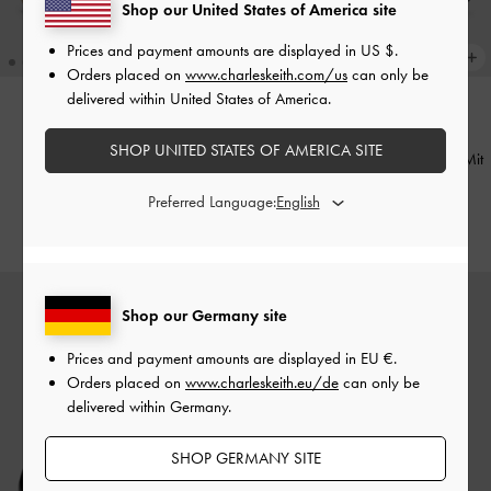
Shop our United States of America site
Prices and payment amounts are displayed in
US $
.
Orders placed on
www.charleskeith.com/us
can only be
delivered within United States of America.
NEU
NEU
SHOP UNITED STATES OF AMERICA SITE
Mackie Mesh-Loafer
-
Beige
Mackie Mesh-Loafer
-
Schwarz Mit
Textur
69,00 €
Preferred Language:
69,00 €
Shop our Germany site
Prices and payment amounts are displayed in
EU €
.
Orders placed on
www.charleskeith.eu/de
can only be
delivered within Germany.
SHOP GERMANY SITE