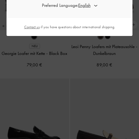
Preferred Language:
Contact us
if you have questions about international shipping.
Leoi Penny Loafers mit Plateausohle
-
NEU
Georgie Loafer mit Kette
-
Black Box
Dunkelbraun
79,00 €
89,00 €