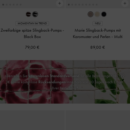
MOMENTAN IM TREND
NEU
Zweifarbige spitze Slingback-Pumps
-
Marie Slingback-Pumps mit
Black Box
Karomuster und Perlen
-
Multi
79,00 €
89,00 €
Genießen Sie
kostenlosen Standardversand
für alle Bestellungen ab 139
€ sowie kostenlose
Rücksendungen
innerhalb von 30 Tagen nach Erhalt
Ihrer Bestellung*