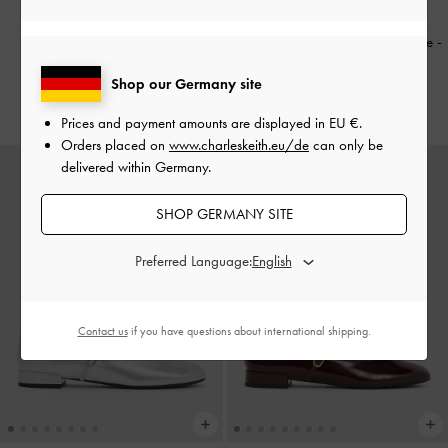
NEU
WIEDER VERFÜGBAR
Griselda Loafer
-
Schwarz
Mary Janes mit runder Zehenpartie
-
Kreideweiß
79,00 €
Shop our Germany site
69,00 €
Prices and payment amounts are displayed in
EU €
.
Orders placed on
www.charleskeith.eu/de
can only be
delivered within Germany.
SHOP GERMANY SITE
Preferred Language:
Contact us
if you have questions about international shipping.