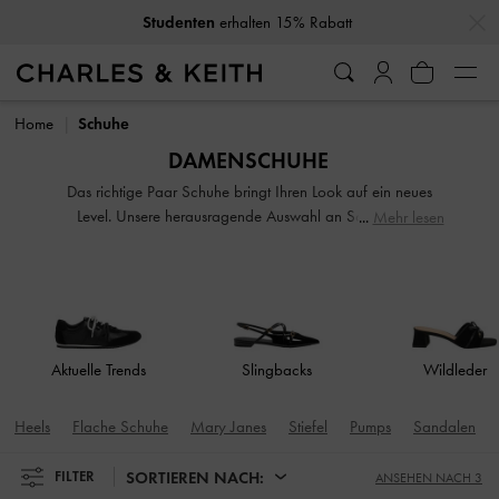
…
…
10% Rabatt
wenn Sie unseren Newsletter abonnieren*
10% Rabatt
wenn Sie unseren Newsletter abonnieren*
Home
Schuhe
DAMENSCHUHE
Das richtige Paar Schuhe bringt Ihren Look auf ein neues
Level. Unsere herausragende Auswahl an Schuhen für
Mehr lesen
Damen schlägt eine Brücke zwischen Pflicht und Vergnügen.
Unterstreichen Sie Ihren Stil mit subtilen, aber stilvollen
Ergänzungen wie komplementären Designs, eleganten
Absatzschuhen, femininen Knöchelriemchen und auffälligen
Ösenverzierungen. Wonach auch immer Ihnen der Sinn
steht, unsere klassischen und bequemen Schuhe begleiten
Aktuelle Trends
Slingbacks
Wildleder
Sie stilvoll durch jede Saison.
Heels
Flache Schuhe
Mary Janes
Stiefel
Pumps
Sandalen
SORTIEREN NACH:
FILTER
ANSEHEN NACH 3