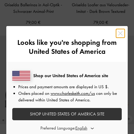
Griselda Ballerinas in Aal-Optik
-
Griselda Loafer aus Veloursleder-
Schwarzer Animal-Print
Imitat
-
Dark Brown Textured
79,00 €
79,00 €
Looks like you're shopping from
United States of America
Shop our United States of America site
Prices and payment amounts are displayed in
US $
.
Orders placed on
www.charleskeith.com/us
can only be
delivered within United States of America.
SHOP UNITED STATES OF AMERICA SITE
Preferred Language: